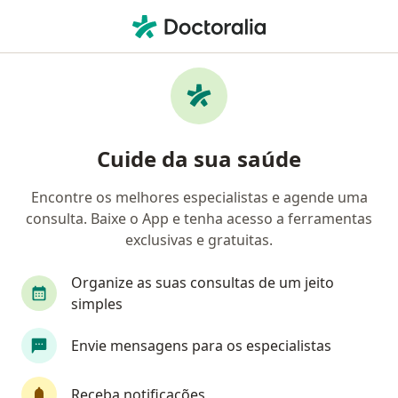
Men
Medicina Física E Reabilitação • Passo Fundo, Rio Grande do Sul RS
Filtros
• 1
Convênio
Mapa
Clínicas de medicina física e reabilitação em
Cuide da sua saúde
Passo Fundo
Encontre os melhores especialistas e agende uma
consulta. Baixe o App e tenha acesso a ferramentas
Qual é o seu convênio?
exclusivas e gratuitas.
Organize as suas consultas de um jeito
simples
Envie mensagens para os especialistas
Receba notificações