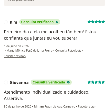
R m
Consulta verificada
R
Primeiro dia e ela me acolheu tão bem! Estou
confiante que juntas eu vou superar
1 de julho de 2026
•
Maria Mônica Feijó de Lima Freire
•
Consulta Psicologia
•
na opinião do utilizador R m
Solicitar revisão
Giovanna
Consulta verificada
G
Atendimento individualizado e cuidadoso.
Assertiva.
30 de junho de 2026
•
Miriam Rigon de Aviz Carneiro
•
Psicoterapia
•