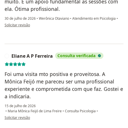
muito. É um apoio fundamental as sessões com
ela. Ótima profissional.
30 de julho de 2026
•
Werônica Otaviano
•
Atendimento em Psicologia
•
na opinião do utilizador Nina Magalhães Melo
Solicitar revisão
Eliane A P Ferreira
Consulta verificada
E
Foi uma visita mto positiva e proveitosa. A
Mônica Feijó me pareceu ser uma profissional
experiente e comprometida com que faz. Gostei e
a indicaria.
15 de julho de 2026
•
Maria Mônica Feijó de Lima Freire
•
Consulta Psicologia
•
na opinião do utilizador Eliane A P Ferreira
Solicitar revisão