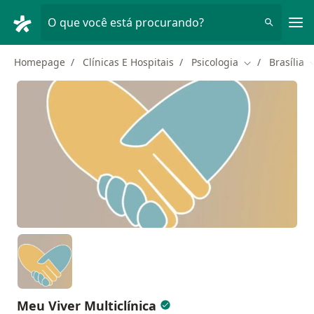
Men
O que você está procurando?
Homepage
Clínicas E Hospitais
Psicologia
Brasília
Mudar de cida
M
Meu Viver Multiclínica