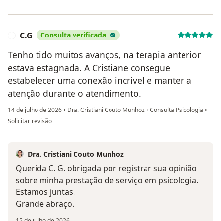
C.G
Consulta verificada
C
Tenho tido muitos avanços, na terapia anterior
estava estagnada. A Cristiane consegue
estabelecer uma conexão incrível e manter a
atenção durante o atendimento.
14 de julho de 2026
•
Dra. Cristiani Couto Munhoz
•
Consulta Psicologia
•
na opinião do utilizador C.G
Solicitar revisão
Dra. Cristiani Couto Munhoz
Querida C. G. obrigada por registrar sua opinião
sobre minha prestação de serviço em psicologia.
Estamos juntas.
Grande abraço.
15 de julho de 2026