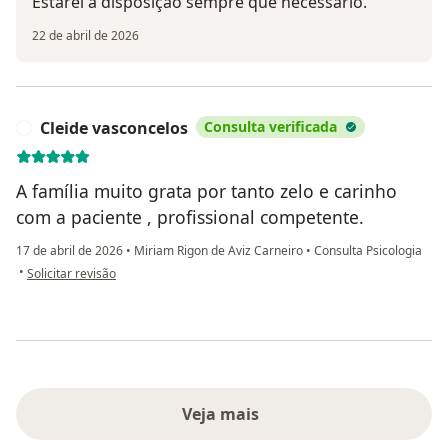
Estarei à disposição sempre que necessário.
22 de abril de 2026
Cleide vasconcelos
Consulta verificada
C
A família muito grata por tanto zelo e carinho
com a paciente , profissional competente.
17 de abril de 2026
•
Miriam Rigon de Aviz Carneiro
•
Consulta Psicologia
na opinião do utilizador Cleide vasconcelos
•
Solicitar revisão
Veja mais