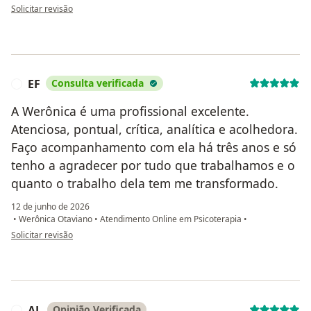
na opinião do utilizador Giovanna
Solicitar revisão
EF
Consulta verificada
E
A Werônica é uma profissional excelente.
Atenciosa, pontual, crítica, analítica e acolhedora.
Faço acompanhamento com ela há três anos e só
tenho a agradecer por tudo que trabalhamos e o
quanto o trabalho dela tem me transformado.
12 de junho de 2026
•
Werônica Otaviano
•
Atendimento Online em Psicoterapia
•
na opinião do utilizador EF
Solicitar revisão
AL
Opinião Verificada
A