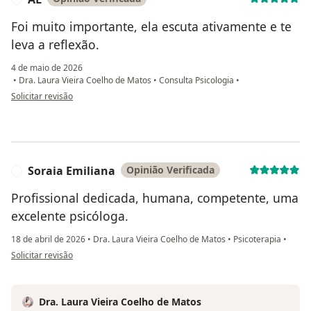
Foi muito importante, ela escuta ativamente e te
leva a reflexão.
4 de maio de 2026
•
Dra. Laura Vieira Coelho de Matos
•
Consulta Psicologia
•
na opinião do utilizador AL
Solicitar revisão
Soraia Emiliana
Opinião Verificada
S
Profissional dedicada, humana, competente, uma
excelente psicóloga.
18 de abril de 2026
•
Dra. Laura Vieira Coelho de Matos
•
Psicoterapia
•
na opinião do utilizador Soraia Emiliana
Solicitar revisão
Dra. Laura Vieira Coelho de Matos