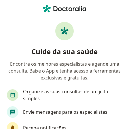
Men
Neurocirurgia • Cruz Alta, Rio Grande do Sul RS
Filtros
• 1
Mapa
Clínicas de neurocirurgia em Cruz Alta
Cuide da sua saúde
Encontre os melhores especialistas e agende uma
consulta. Baixe o App e tenha acesso a ferramentas
exclusivas e gratuitas.
Organize as suas consultas de um jeito
simples
Inca
Envie mensagens para os especialistas
Neurocirurgião
Rua Jango Vidal 76, Cruz Alta
•
Mapa
Receba notificações