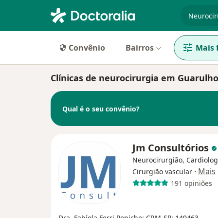
especiali
Convênio
Bairros
Mais f
Clínicas de neurocirurgia em Guarulh
Qual é o seu convênio?
Jm Consultórios
Neurocirurgião, Cardiolog
·
Mais
Cirurgião vascular
191 opiniões
Dra. Fabíola Ferri Peniche: CRM-SP: 149463