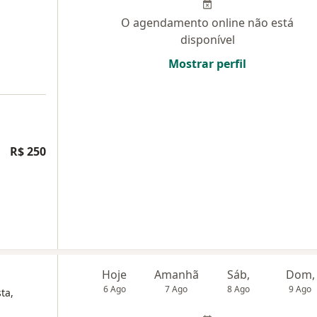
O agendamento online não está
disponível
Mostrar perfil
R$ 250
Hoje
Amanhã
Sáb,
Dom,
6 Ago
7 Ago
8 Ago
9 Ago
ta,