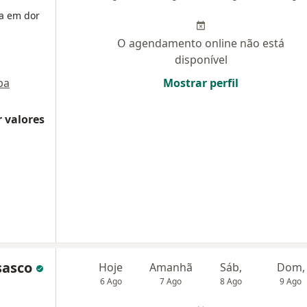
ta em dor
O agendamento online não está
disponível
pa
Mostrar perfil
 valores
Osasco
Hoje
Amanhã
Sáb,
Dom,
6 Ago
7 Ago
8 Ago
9 Ago