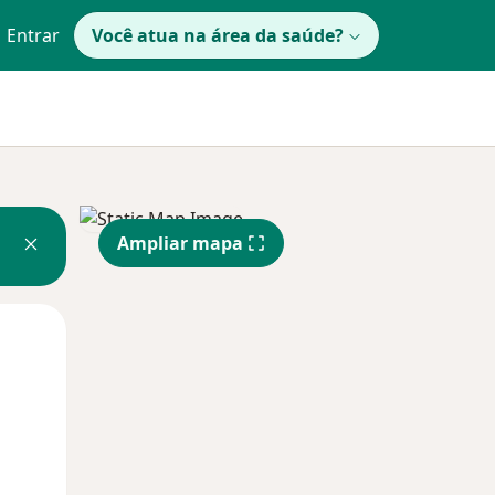
Entrar
Você atua na área da saúde?
Ampliar mapa
Segunda-feira
Ter,
Qua
10 Ago
11 Ago
12 Ago