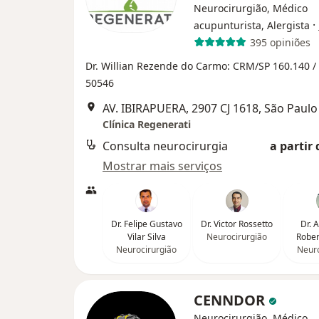
Neurocirurgião, Médico
·
acupunturista, Alergista
395 opiniões
Dr. Willian Rezende do Carmo: CRM/SP 160.140 /
50546
AV. IBIRAPUERA, 2907 CJ 1618, São Paulo
Clínica Regenerati
Consulta neurocirurgia
a partir 
Mostrar mais serviços
Dr. Felipe Gustavo
Dr. Victor Rossetto
Dr. 
Vilar Silva
Neurocirurgião
Rober
Neurocirurgião
Neuro
CENNDOR
Neurocirurgião, Médico