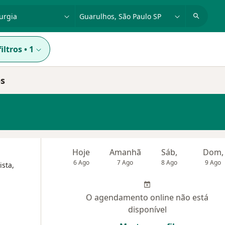
dade, doença ou nome
cidade ou região
iltros
•
1
os
Hoje
Amanhã
Sáb,
Dom,
6 Ago
7 Ago
8 Ago
9 Ago
ista,
O agendamento online não está
disponível