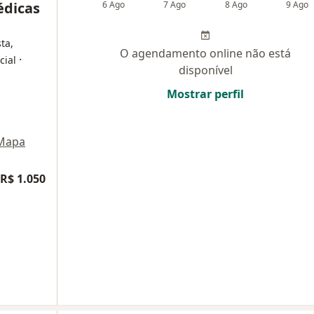
édicas
6 Ago
7 Ago
8 Ago
9 Ago
ta,
O agendamento online não está
·
cial
disponível
Mostrar perfil
Mapa
R$ 1.050