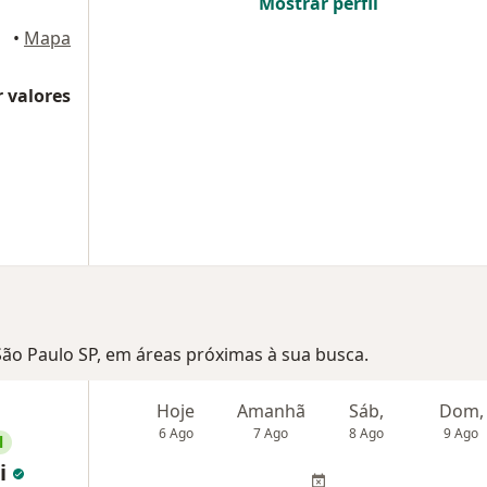
Mostrar perfil
•
Mapa
 valores
 São Paulo SP, em áreas próximas à sua busca.
Hoje
Amanhã
Sáb,
Dom,
6 Ago
7 Ago
8 Ago
9 Ago
l
ti