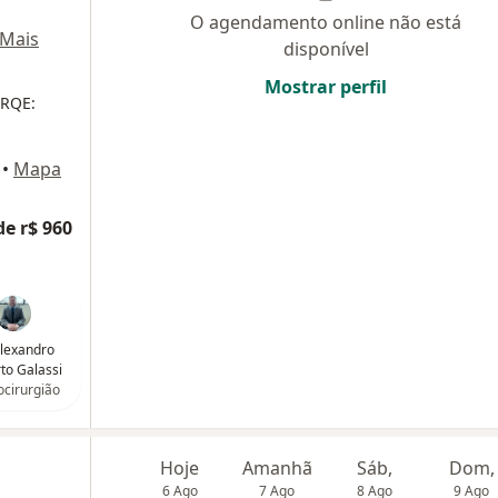
O agendamento online não está
Mais
disponível
Mostrar perfil
 RQE:
•
Mapa
de r$ 960
Alexandro
to Galassi
cirurgião
Hoje
Amanhã
Sáb,
Dom,
6 Ago
7 Ago
8 Ago
9 Ago