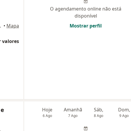
O agendamento online não está
disponível
rdim Paulista, São Paulo
•
Mapa
Mostrar perfil
 valores
 e
Hoje
Amanhã
Sáb,
Dom,
6 Ago
7 Ago
8 Ago
9 Ago