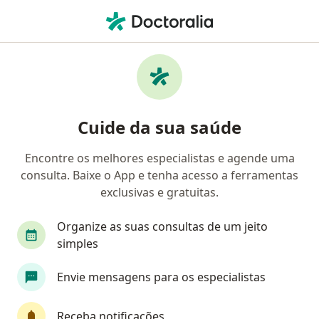
Men
Neurologia • Brasília, Distrito Federal DF
Filtros
• 1
Convênio:
Postal Saúde
Clínicas de neurologia que aceitam o plano
Cuide da sua saúde
de saúde Postal Saúde em Brasília
Encontre os melhores especialistas e agende uma
consulta. Baixe o App e tenha acesso a ferramentas
exclusivas e gratuitas.
Organize as suas consultas de um jeito
simples
Unineuro - Unidade de Neurologia e
Envie mensagens para os especialistas
Neurocirurgia
·
Neurologista, Médico acupunturista, Especialista em dor
Receba notificações