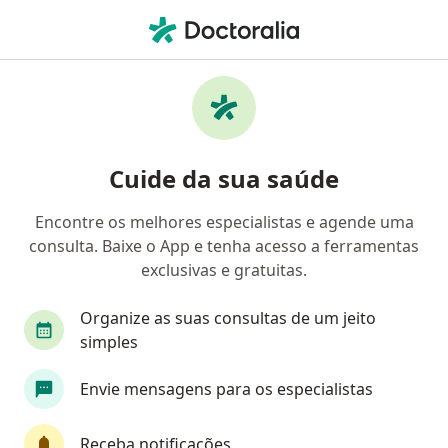
Men
Oftalmologia • São Luís, Maranhão MA
Filtros
• 1
Convênio
Mapa
Clínicas de oftalmologia em São Luís
Cuide da sua saúde
Encontre os melhores especialistas e agende uma
Qual é o seu convênio?
consulta. Baixe o App e tenha acesso a ferramentas
Bradesco Saúde
Sul América Saúde
Amil
exclusivas e gratuitas.
Organize as suas consultas de um jeito
simples
Envie mensagens para os especialistas
Receba notificações