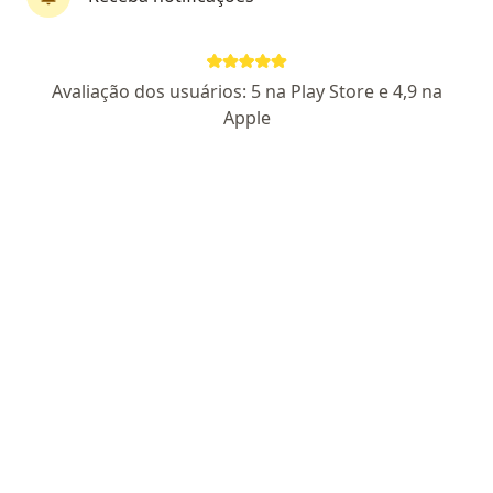
CLÍNICA PRÓ VISÃO
Oftalmologista
Avaliação dos usuários: 5 na Play Store e 4,9 na
4477 opiniões
Apple
JOANGELA PEREIRA COSTA: CRM 3750
Endereço 1
Endereço 2
Endereço 3
Rua Dom Xisto Albano 7 Apicum, São Luís
•
Mapa
CLÍNICA PRÓ VISÃO
Primeira consulta Oftalmologia
Preço não disponível
Dr. Luis Augusto
Dr. Douglas Pereira
Dra. Joangela Costa
Aranha
Costa
Oftalmologista
Oftalmologista
Oftalmologista
Ver todos os especialistas (4)