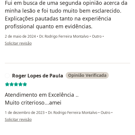
Fui em busca de uma segunda opinião acerca da
minha lesão e foi tudo muito bem esclarecido.
Explicações pautadas tanto na experiência
profissional quanto em evidências.
2 de maio de 2024
•
Dr. Rodrigo Ferreira Montalvo
•
Outro
•
na opinião do utilizador Felipe Hadad
Solicitar revisão
Roger Lopes de Paula
Opinião Verificada
R
Atendimento em Excelência ..
Muito criterioso...amei
1 de dezembro de 2023
•
Dr. Rodrigo Ferreira Montalvo
•
Outro
•
na opinião do utilizador Roger Lopes de Paula
Solicitar revisão