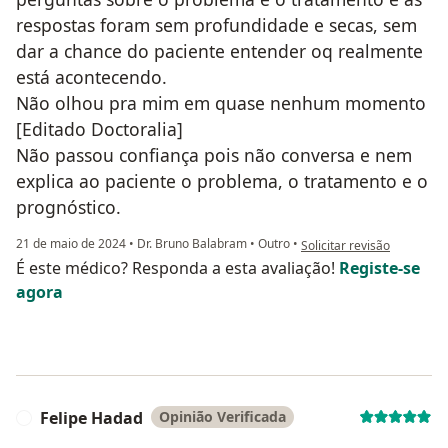
respostas foram sem profundidade e secas, sem
dar a chance do paciente entender oq realmente
está acontecendo.
Não olhou pra mim em quase nenhum momento
[Editado Doctoralia]
Não passou confiança pois não conversa e nem
explica ao paciente o problema, o tratamento e o
prognóstico.
na opinião do utilizador Su
21 de maio de 2024
•
Dr. Bruno Balabram
•
Outro
•
Solicitar revisão
É este médico? Responda a esta avaliação!
Registe-se
agora
Felipe Hadad
Opinião Verificada
F