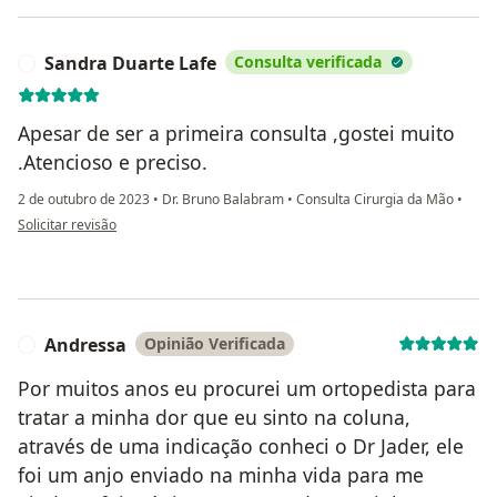
Sandra Duarte Lafe
Consulta verificada
S
Apesar de ser a primeira consulta ,gostei muito
.Atencioso e preciso.
2 de outubro de 2023
•
Dr. Bruno Balabram
•
Consulta Cirurgia da Mão
•
na opinião do utilizador Sandra Duarte Lafe
Solicitar revisão
Andressa
Opinião Verificada
A
Por muitos anos eu procurei um ortopedista para
tratar a minha dor que eu sinto na coluna,
através de uma indicação conheci o Dr Jader, ele
foi um anjo enviado na minha vida para me