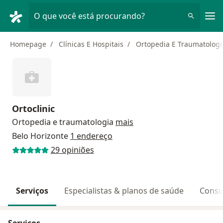
Men
O que você está procurando?
Homepage
Clínicas E Hospitais
Ortopedia E Traumatologi
Ortoclinic
Ortopedia e traumatologia
mais
Belo Horizonte
1 endereço
29 opiniões
Serviços
Especialistas & planos de saúde
Consu
Serviços