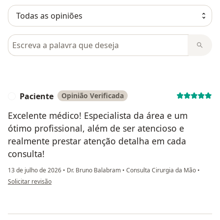
Pesquisar em opiniões
Paciente
Opinião Verificada
P
Excelente médico! Especialista da área e um
ótimo profissional, além de ser atencioso e
realmente prestar atenção detalha em cada
consulta!
13 de julho de 2026
•
Dr. Bruno Balabram
•
Consulta Cirurgia da Mão
•
na opinião do utilizador Paciente
Solicitar revisão