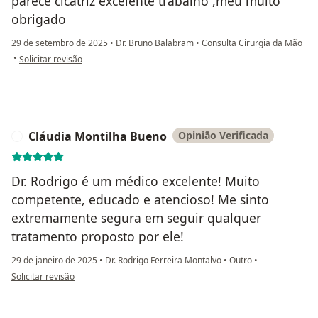
parece cicatriz excelente trabalho ,meu muito
obrigado
29 de setembro de 2025
•
Dr. Bruno Balabram
•
Consulta Cirurgia da Mão
na opinião do utilizador Denivalda Ferreira Martins dos Santos
•
Solicitar revisão
Cláudia Montilha Bueno
Opinião Verificada
C
Dr. Rodrigo é um médico excelente! Muito
competente, educado e atencioso! Me sinto
extremamente segura em seguir qualquer
tratamento proposto por ele!
29 de janeiro de 2025
•
Dr. Rodrigo Ferreira Montalvo
•
Outro
•
na opinião do utilizador Cláudia Montilha Bueno
Solicitar revisão