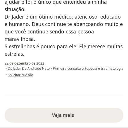
ajudar e foi o único que entendeu a minha
situação.
Dr Jader é um ótimo médico, atencioso, educado
e humano. Deus continue te abençoando muito e
que você continue sendo essa pessoa
maravilhosa.
5 estrelinhas é pouco para ele! Ele merece muitas
estrelas.
22 de dezembro de 2022
•
Dr. Jader De Andrade Neto
•
Primeira consulta ortopedia e traumatologia
na opinião do utilizador Andressa
•
Solicitar revisão
Veja mais