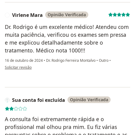
Virlene Mara
Opinião Verificada
V
Dr. Rodrigo é um excelente médico! Atendeu com
muita paciência, verificou os exames sem pressa
e me explicou detalhadamente sobre o
tratamento. Médico nota 1000!!!
16 de outubro de 2024
•
Dr. Rodrigo Ferreira Montalvo
•
Outro
•
na opinião do utilizador Virlene Mara
Solicitar revisão
Sua conta foi excluída
Opinião Verificada
A consulta foi extremamente rápida e o
profissional mal olhou pra mim. Eu fiz várias
perguntas sobre o problema e o tratamento e as