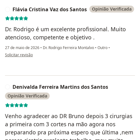
Flávia Cristina Vaz dos Santos
Opinião Verificada
F
Dr. Rodrigo é um excelente profissional. Muito
atencioso, competente e objetivo .
27 de maio de 2026
•
Dr. Rodrigo Ferreira Montalvo
•
Outro
•
na opinião do utilizador Flávia Cristina Vaz dos Santos
Solicitar revisão
Denivalda Ferreira Martins dos Santos
D
Opinião Verificada
Venho agradecer ao DR Bruno depois 3 cirurgias
a primeira com 3 cortes na mão agora nos
preparando pra próxima espero que última ,nem