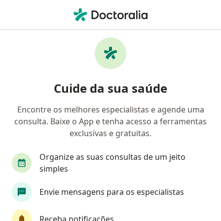
Men
Otorrinolaringologia • Joinville, Santa Catarina SC
Filtros
• 1
Convênio
Mapa
Clínicas de otorrinolaringologia em Joinville
Cuide da sua saúde
Encontre os melhores especialistas e agende uma
Qual é o seu convênio?
consulta. Baixe o App e tenha acesso a ferramentas
exclusivas e gratuitas.
Organize as suas consultas de um jeito
simples
Envie mensagens para os especialistas
Policlinica Savemed
Receba notificações