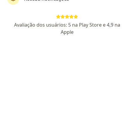
Hospital Santa Júlia - Ambulatório
Otorrino, Especialista em administração em saúde,
Avaliação dos usuários: 5 na Play Store e 4,9 na
·
Mais
Oncologista
Apple
58 opiniões
Av Boulevard Álvaro Maia, 510, Manaus
•
Mapa
Hospital Santa Júlia - Ambulatório
Nenhum profissional neste centro médico tem consultas disponíveis
Mostrar perfil