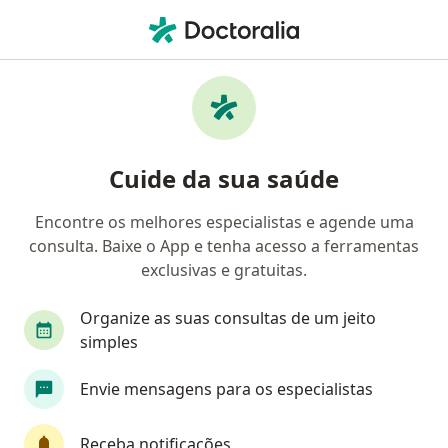
Men
Otorrinolaringologia • Manaus, Amazonas AM
Filtros
• 1
Convênio
Mapa
Clínicas de otorrinolaringologia em Manaus
Cuide da sua saúde
Encontre os melhores especialistas e agende uma
Qual é o seu convênio?
consulta. Baixe o App e tenha acesso a ferramentas
Bradesco Saúde
Sul América Saúde
Amil
exclusivas e gratuitas.
Organize as suas consultas de um jeito
simples
Envie mensagens para os especialistas
Receba notificações