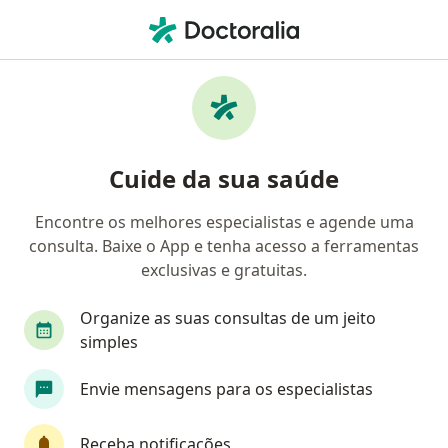
Men
Otorrinolaringologia • Niterói, Rio de Janeiro RJ
Filtros
• 1
Convênio
Mapa
Clínicas de otorrinolaringologia em Niterói
Cuide da sua saúde
Encontre os melhores especialistas e agende uma
Qual é o seu convênio?
consulta. Baixe o App e tenha acesso a ferramentas
Amil
exclusivas e gratuitas.
Organize as suas consultas de um jeito
simples
Envie mensagens para os especialistas
Receba notificações