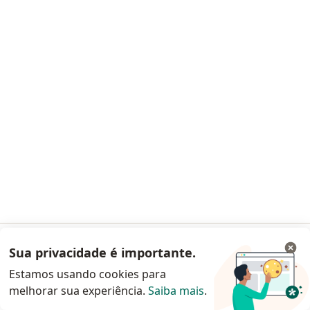
Nenhum profissional neste centro médico tem consultas disponíveis
Mostrar perfil
Hospital Universitário Antônio Pedro
(HUAP-UFF)
·
Mais
Otorrino, Alergista, Patologista clínico
Sua privacidade é importante.
Acessar App
71 opiniões
Estamos usando cookies para
Av. Mq. de Paraná, 303, Niterói
•
Mapa
melhorar sua experiência.
Saiba mais
.
Continuar pelo site da Doctoralia
Hospital Universitário Antônio Pedro (HUAP-UFF)