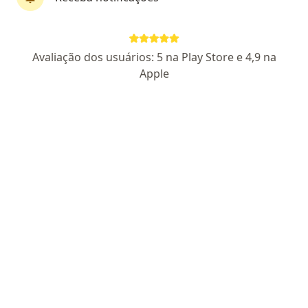
Hospital E Clínica São Gonçalo
·
Mais
Otorrino, Alergista, Patologista clínico
Avaliação dos usuários: 5 na Play Store e 4,9 na
226 opiniões
Apple
Rua Coronel Moreira Cesar, 138, São Gonçalo
•
Mapa
Hospital E Clínica São Gonçalo
Consulta Otorrinolaringologia
R$ 400
Dr. Laudelino Moreira
Goncalves
Otorrino
Nenhum profissional neste centro médico tem consultas disponíveis
Mostrar perfil