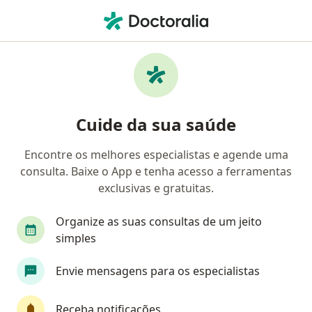
Men
Pneumologia • Aracaju, Sergipe SE
Filtros
• 1
Convênio
Mapa
Clínicas de pneumologia em Aracaju
Cuide da sua saúde
Encontre os melhores especialistas e agende uma
Qual é o seu convênio?
consulta. Baixe o App e tenha acesso a ferramentas
exclusivas e gratuitas.
Organize as suas consultas de um jeito
simples
Envie mensagens para os especialistas
Instituto Dra. Aline Pinho
Receba notificações