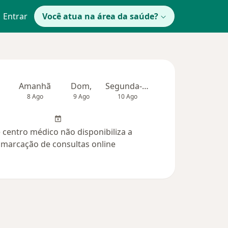
Entrar
Você atua na área da saúde?
Amanhã
Dom,
Segunda-feira
Ter,
Qua
8 Ago
9 Ago
10 Ago
11 Ago
12 Ag
 centro médico não disponibiliza a
marcação de consultas online