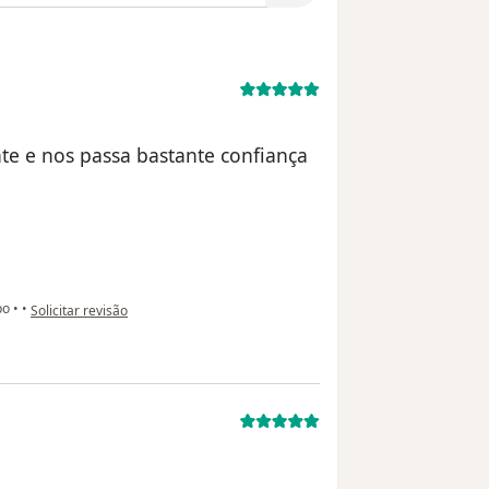
te e nos passa bastante confiança
na opinião do utilizador paciente anônimo
mpo
•
•
Solicitar revisão