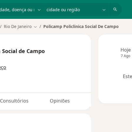
dade, doença ou nome
cidade ou região
Rio De Janeiro
Policamp Policlinica Social De Campo
dar de cidade
Mudar de cidade
Hoje
a Social de Campo
7 Ago
eço
Este
Consultórios
Opiniões