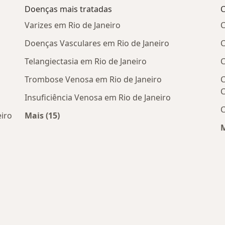
Doenças mais tratadas
C
Varizes em Rio de Janeiro
C
Doenças Vasculares em Rio de Janeiro
C
Telangiectasia em Rio de Janeiro
C
Trombose Venosa em Rio de Janeiro
C
C
Insuficiência Venosa em Rio de Janeiro
C
eiro
Mais (15)
Mais na categoria: Doenças mais tratadas
M
ais populares