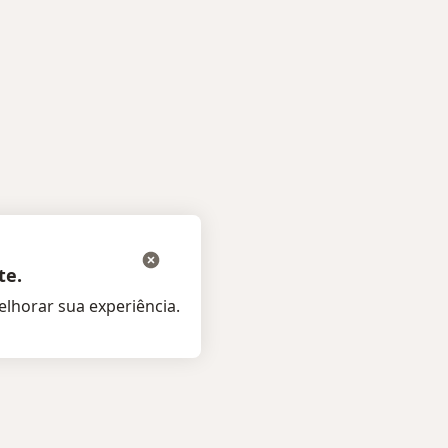
te.
lhorar sua experiência.
tes
Para especialistas e clínic
listas
Preço