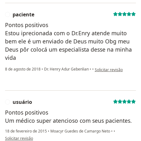
paciente
P
Pontos positivos
Estou iprecionada com o Dr.Enry atende muito
bem ele é um enviado de Deus muito Obg meu
Deus pôr colocá um especialista desse na minha
vida
na opinião do utilizador p
8 de agosto de 2018
•
Dr. Henry Adur Gebenlian
•
•
Solicitar revisão
usuário
U
Pontos positivos
Um médico super atencioso com seus pacientes.
18 de fevereiro de 2015
•
Moacyr Guedes de Camargo Neto
•
•
na opinião do utilizador usuário
Solicitar revisão