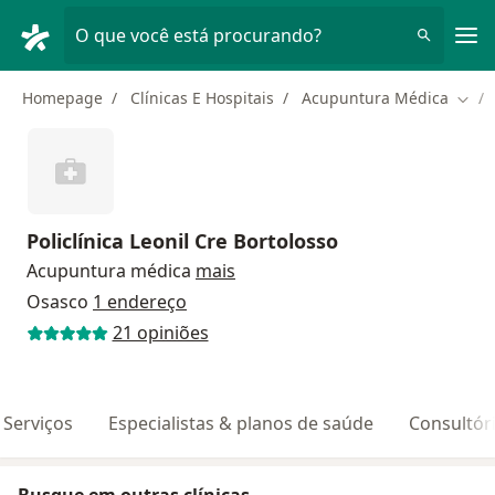
Men
O que você está procurando?
Homepage
Clínicas E Hospitais
Acupuntura Médica
Muda
Policlínica Leonil Cre Bortolosso
Acupuntura médica
mais
Osasco
1 endereço
21 opiniões
Serviços
Especialistas & planos de saúde
Consultór
Busque em outras clínicas