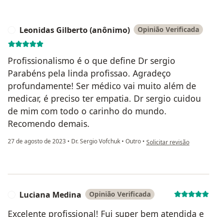
Leonidas Gilberto (anônimo)
Opinião Verificada
L
Profissionalismo é o que define Dr sergio
Parabéns pela linda profissao. Agradeço
profundamente! Ser médico vai muito além de
medicar, é preciso ter empatia. Dr sergio cuidou
de mim com todo o carinho do mundo.
Recomendo demais.
na opinião do utilizador L
27 de agosto de 2023
•
Dr. Sergio Vofchuk
•
Outro
•
Solicitar revisão
Luciana Medina
Opinião Verificada
L
Excelente profissional! Fui super bem atendida e