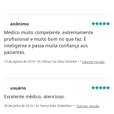
anônimo
A
Médico muito competente, extremamente
profissional e muito bom no que faz. É
inteligente e passa muita confiança aos
pacientes.
na opinião do utilizad
13 de agosto de 2014
•
Dr. Gilmar Da Silva Salvador
•
•
Solicitar revisão
usuário
U
Excelente médico, atencioso.
na opinião do utilizador us
26 de junho de 2014
•
Dr. Henry Adur Gebenlian
•
•
Solicitar revisão