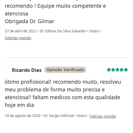
recomendo ! Equipe muito competente e
atenciosa
Obrigada Dr. Gilmar
27 de abril de 2022
•
Dr. Gilmar Da Silva Salvador
•
Outro
•
na opinião do utilizador Luciana Medina
Solicitar revisão
Ricardo Dias
Opinião Verificada
R
ótimo profissional! recomendo muito, resolveu
meu problema de forma muito precisa e
atenciosa!! faltam medicos com esta qualidade
hoje em dia
na opinião do utilizador R
14 de agosto de 2020
•
Dr. Sergio Vofchuk
•
Outro
•
Solicitar revisão