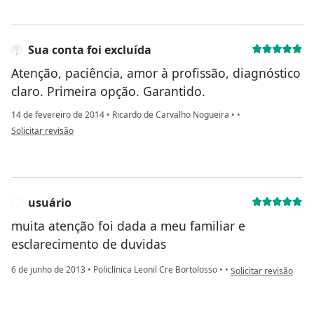
Sua conta foi excluída
Atenção, paciência, amor à profissão, diagnóstico
claro. Primeira opção. Garantido.
14 de fevereiro de 2014
•
Ricardo de Carvalho Nogueira
•
•
na opinião do utilizador Sua conta foi excluída
Solicitar revisão
usuário
U
muita atenção foi dada a meu familiar e
esclarecimento de duvidas
na opinião do utiliza
6 de junho de 2013
•
Policlínica Leonil Cre Bortolosso
•
•
Solicitar revisão