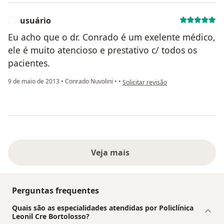
usuário
U
Eu acho que o dr. Conrado é um exelente médico,
ele é muito atencioso e prestativo c/ todos os
pacientes.
na opinião do utilizador usuário
9 de maio de 2013
•
Conrado Nuvolini
•
•
Solicitar revisão
Veja mais
Perguntas frequentes
Quais são as especialidades atendidas por Policlínica
Leonil Cre Bortolosso?