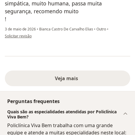
simpática, muito humana, passa muita
segurança, recomendo muito
!
3 de maio de 2026
•
Bianca Castro De Carvalho Elias
•
Outro
•
na opinião do utilizador Marta O'Sullivan
Solicitar revisão
Veja mais
Perguntas frequentes
Quais são as especialidades atendidas por Policlínica
Viva Bem?
Policlínica Viva Bem trabalha com uma grande
equipe e atende a muitas especialidades neste local: