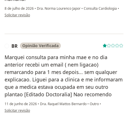
8 de julho de 2026
•
Dra. Norma Lourenco Japor
•
Consulta Cardiologia
•
na opinião do utilizador Carla
Solicitar revisão
BR
Opinião Verificada
B
Marquei consulta para minha mae e no dia
anterior recebi um email ( nem ligacao)
remarcando para 1 mes depois... sem qualquer
explicacao. Liguei para a clinica e me informaram
que a medica estava ocupada em seu outro
plantao [Editado Doctoralia] Nao recomendo
11 de junho de 2026
•
Dra. Raquel Mattos Bernardo
•
Outro
•
na opinião do utilizador BR
Solicitar revisão