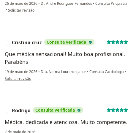
26 de maio de 2026
•
Dr. André Rodrigues Fernandes
•
Consulta Psiquiatra
na opinião do utilizador Giulia Knaippe
•
Solicitar revisão
Cristina cruz
Consulta verificada
C
Que médica sensacional! Muito boa profissional.
Parabéns
19 de maio de 2026
•
Dra. Norma Lourenco Japor
•
Consulta Cardiologia
•
na opinião do utilizador Cristina cruz
Solicitar revisão
Rodrigo
Consulta verificada
R
Médica. dedicada e atenciosa. Muito competente.
7 de maio de 2026