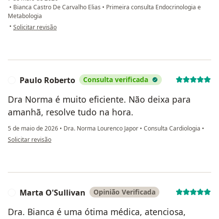
•
Bianca Castro De Carvalho Elias
•
Primeira consulta Endocrinologia e
Metabologia
na opinião do utilizador Rodrigo
•
Solicitar revisão
Paulo Roberto
Consulta verificada
P
Dra Norma é muito eficiente. Não deixa para
amanhã, resolve tudo na hora.
5 de maio de 2026
•
Dra. Norma Lourenco Japor
•
Consulta Cardiologia
•
na opinião do utilizador Paulo Roberto
Solicitar revisão
Marta O'Sullivan
Opinião Verificada
M
Dra. Bianca é uma ótima médica, atenciosa,