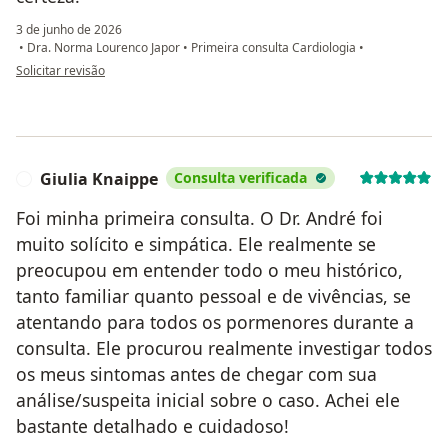
3 de junho de 2026
•
Dra. Norma Lourenco Japor
•
Primeira consulta Cardiologia
•
na opinião do utilizador Suely
Solicitar revisão
Giulia Knaippe
Consulta verificada
G
Foi minha primeira consulta. O Dr. André foi
muito solícito e simpática. Ele realmente se
preocupou em entender todo o meu histórico,
tanto familiar quanto pessoal e de vivências, se
atentando para todos os pormenores durante a
consulta. Ele procurou realmente investigar todos
os meus sintomas antes de chegar com sua
análise/suspeita inicial sobre o caso. Achei ele
bastante detalhado e cuidadoso!