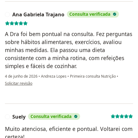
Ana Gabriela Trajano
Consulta verificada
A
A Dra foi bem pontual na consulta. Fez perguntas
sobre hábitos alimentares, exercícios, avaliou
minhas medidas. Ela passou uma dieta
consistente com a minha rotina, com refeições
simples e fáceis de cozinhar.
4 de junho de 2026
•
Andreza Lopes
•
Primeira consulta Nutrição
•
na opinião do utilizador Ana Gabriela Trajano
Solicitar revisão
Suely
Consulta verificada
S
Muito atenciosa, eficiente e pontual. Voltarei com
certeza!