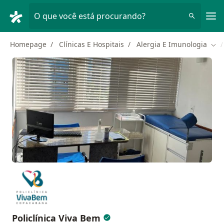
Men
O que você está procurando?
Homepage
Clínicas E Hospitais
Alergia E Imunologia
Mud
Policlínica Viva Bem