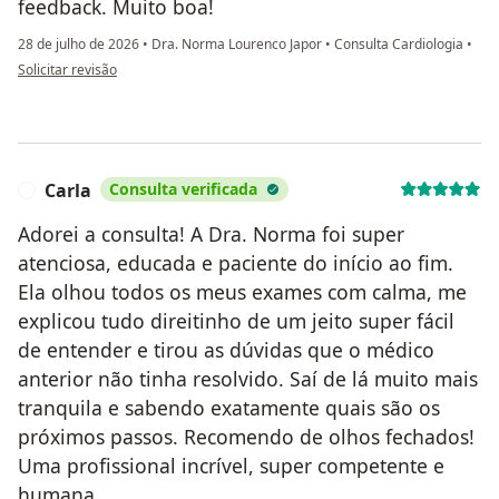
feedback. Muito boa!
28 de julho de 2026
•
Dra. Norma Lourenco Japor
•
Consulta Cardiologia
•
na opinião do utilizador ASO
Solicitar revisão
Carla
Consulta verificada
C
Adorei a consulta! A Dra. Norma foi super
atenciosa, educada e paciente do início ao fim.
Ela olhou todos os meus exames com calma, me
explicou tudo direitinho de um jeito super fácil
de entender e tirou as dúvidas que o médico
anterior não tinha resolvido. Saí de lá muito mais
tranquila e sabendo exatamente quais são os
próximos passos. Recomendo de olhos fechados!
Uma profissional incrível, super competente e
humana.