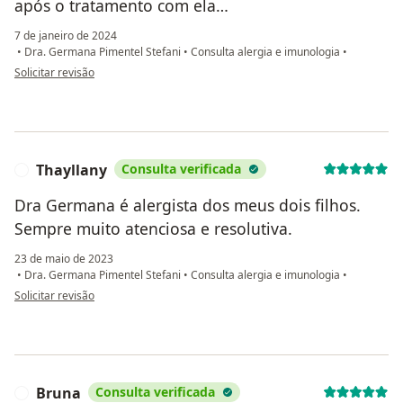
após o tratamento com ela…
7 de janeiro de 2024
•
Dra. Germana Pimentel Stefani
•
Consulta alergia e imunologia
•
na opinião do utilizador Verônica Campos
Solicitar revisão
Thayllany
Consulta verificada
T
Dra Germana é alergista dos meus dois filhos.
Sempre muito atenciosa e resolutiva.
23 de maio de 2023
•
Dra. Germana Pimentel Stefani
•
Consulta alergia e imunologia
•
na opinião do utilizador Thayllany
Solicitar revisão
Bruna
Consulta verificada
B