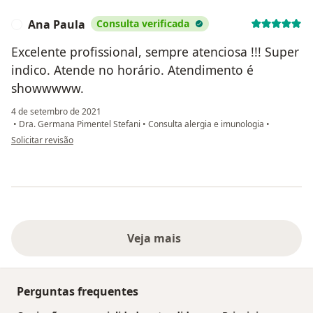
Ana Paula
Consulta verificada
A
Excelente profissional, sempre atenciosa !!! Super
indico. Atende no horário. Atendimento é
showwwww.
4 de setembro de 2021
•
Dra. Germana Pimentel Stefani
•
Consulta alergia e imunologia
•
na opinião do utilizador Ana Paula
Solicitar revisão
Veja mais
Perguntas frequentes