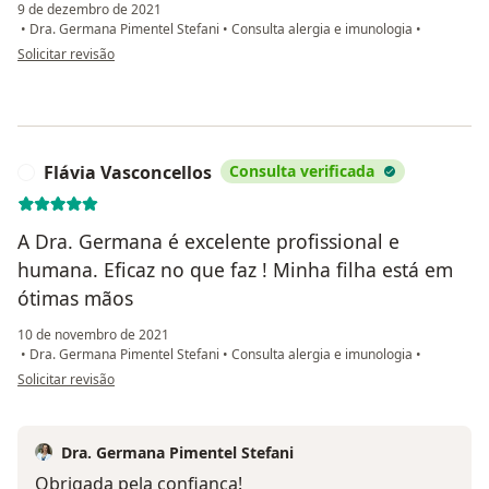
9 de dezembro de 2021
•
Dra. Germana Pimentel Stefani
•
Consulta alergia e imunologia
•
na opinião do utilizador Pollyanna
Solicitar revisão
Flávia Vasconcellos
Consulta verificada
F
A Dra. Germana é excelente profissional e
humana. Eficaz no que faz ! Minha filha está em
ótimas mãos
10 de novembro de 2021
•
Dra. Germana Pimentel Stefani
•
Consulta alergia e imunologia
•
na opinião do utilizador Flávia Vasconcellos
Solicitar revisão
Dra. Germana Pimentel Stefani
Obrigada pela confiança!