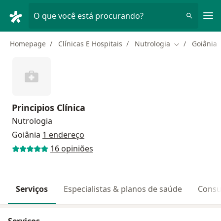
Men
O que você está procurando?
Homepage
Clínicas E Hospitais
Nutrologia
Goiânia
Mudar de cid
Principios Clínica
Nutrologia
Goiânia
1 endereço
16 opiniões
Serviços
Especialistas & planos de saúde
Consu
Serviços