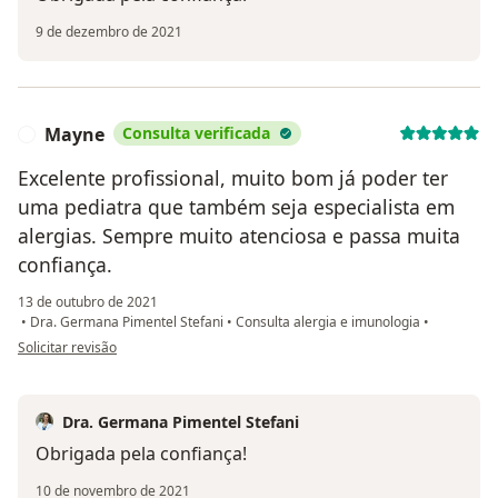
9 de dezembro de 2021
Mayne
Consulta verificada
M
Excelente profissional, muito bom já poder ter
uma pediatra que também seja especialista em
alergias. Sempre muito atenciosa e passa muita
confiança.
13 de outubro de 2021
•
Dra. Germana Pimentel Stefani
•
Consulta alergia e imunologia
•
na opinião do utilizador Mayne
Solicitar revisão
Dra. Germana Pimentel Stefani
Obrigada pela confiança!
10 de novembro de 2021