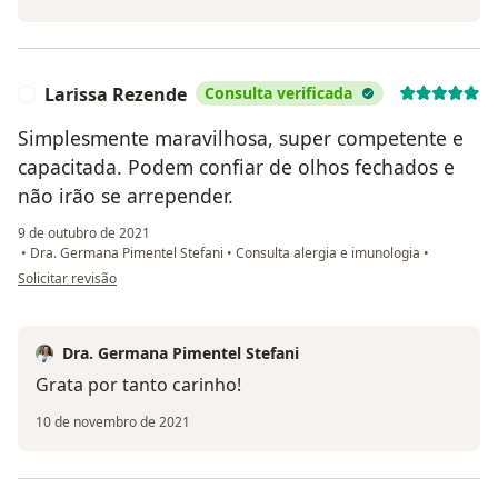
Larissa Rezende
Consulta verificada
L
Simplesmente maravilhosa, super competente e
capacitada. Podem confiar de olhos fechados e
não irão se arrepender.
9 de outubro de 2021
•
Dra. Germana Pimentel Stefani
•
Consulta alergia e imunologia
•
na opinião do utilizador Larissa Rezende
Solicitar revisão
Dra. Germana Pimentel Stefani
Grata por tanto carinho!
10 de novembro de 2021