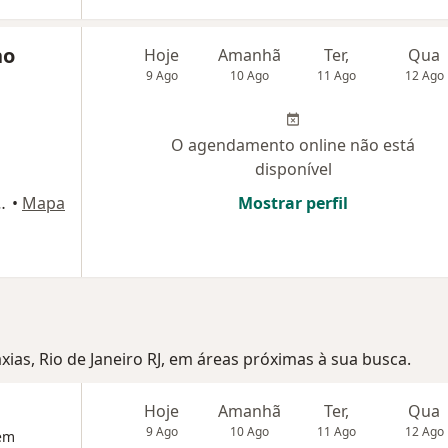
no
Hoje
Amanhã
Ter,
Qua
9 Ago
10 Ago
11 Ago
12 Ago
O agendamento online não está
disponível
201 - sala 1508, Nova Iguaçu
•
Mapa
Mostrar perfil
xias, Rio de Janeiro RJ, em áreas próximas à sua busca.
Hoje
Amanhã
Ter,
Qua
9 Ago
10 Ago
11 Ago
12 Ago
 em