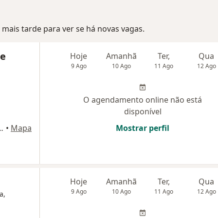
mais tarde para ver se há novas vagas.
de
Hoje
Amanhã
Ter,
Qua
9 Ago
10 Ago
11 Ago
12 Ago
O agendamento online não está
disponível
os 25576-281, São João de Meriti
•
Mapa
Mostrar perfil
Hoje
Amanhã
Ter,
Qua
9 Ago
10 Ago
11 Ago
12 Ago
a,