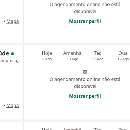
O agendamento online não está
disponível
Caxias
•
Mapa
Mostrar perfil
aúde
Hoje
Amanhã
Ter,
Qua
9 Ago
10 Ago
11 Ago
12 Ago
unturista,
O agendamento online não está
disponível
Mostrar perfil
•
Mapa