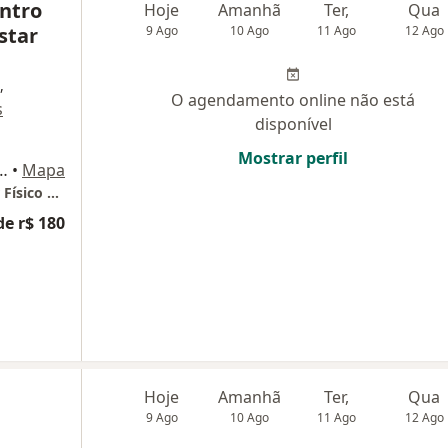
entro
Hoje
Amanhã
Ter,
Qua
star
9 Ago
10 Ago
11 Ago
12 Ago
,
O agendamento online não está
s
disponível
Mostrar perfil
255, Loja 259, Rio de Janeiro
•
Mapa
Clínica Re-Leaf Centro de Saúde e Bem Estar Físico e Mental
de r$ 180
Hoje
Amanhã
Ter,
Qua
9 Ago
10 Ago
11 Ago
12 Ago