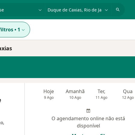
dade, doença ou nome
cidade ou região
iltros
•
1
axias
Hoje
Amanhã
Ter,
Qua
9 Ago
10 Ago
11 Ago
12 Ago
e
O agendamento online não está
go,
disponível