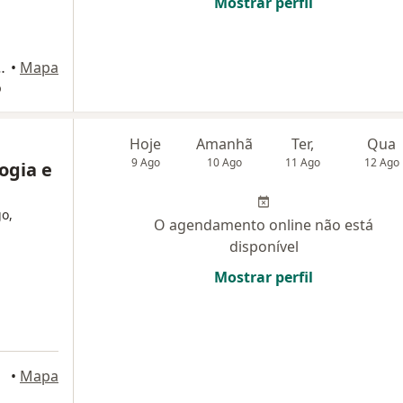
Mostrar perfil
a 1209, Rio de Janeiro
•
Mapa
o
Hoje
Amanhã
Ter,
Qua
9 Ago
10 Ago
11 Ago
12 Ago
ogia e
go,
O agendamento online não está
disponível
Mostrar perfil
•
Mapa