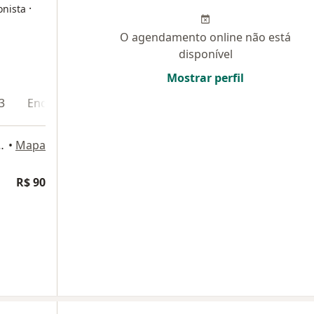
·
onista
O agendamento online não está
disponível
Mostrar perfil
3
Endereço 4
6 - Sala 804, Rio de Janeiro
•
Mapa
R$ 90