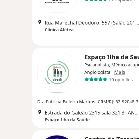
Rua Marechal Deodoro, 557 (Salão 201A - Duque de Caxias RJ), Duque de 
Clínica Aletea
Espaço Ilha da S
Psicanalista, Médico acup
·
Mais
Angiologista
10 opiniões
Dra Patrícia Falleiro Martins: CRM/RJ: 52-92048-7
Estrada do Galeão 2315 sala 321 3° ANDAR, Rio de Janeiro
Espaço Ilha da Saúde