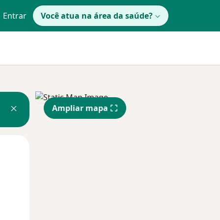
Entrar
Você atua na área da saúde?
Ampliar mapa
Qui,
Sex,
Sáb,
13 Ago
14 Ago
15 Ago