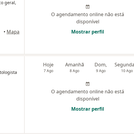
co geral,
O agendamento online não está
disponível
zedo
•
Mapa
Mostrar perfil
Hoje
Amanhã
Dom,
7 Ago
8 Ago
9 Ago
10 Ago
tologista
O agendamento online não está
disponível
Mostrar perfil