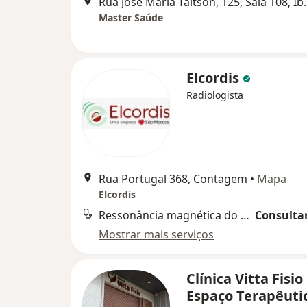
Rua José Maria Ta
Master Saúde
Elcordis
Radiologista
Rua Portugal 368, Contagem
•
Mapa
Elcordis
Ressonância magnética do coração
Consultar
Mostrar mais serviços
Clínica Vitta Fisio
Espaço Terapêuti