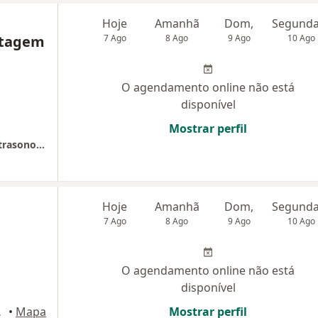
Hoje
Amanhã
Dom,
ntagem
7 Ago
8 Ago
9 Ago
10 Ago
O agendamento online não está
disponível
Mostrar perfil
CIEC - Centro de Imagem Esp. Contagem Ultrasonografia
Hoje
Amanhã
Dom,
7 Ago
8 Ago
9 Ago
10 Ago
O agendamento online não está
disponível
 Horizonte
•
Mapa
Mostrar perfil