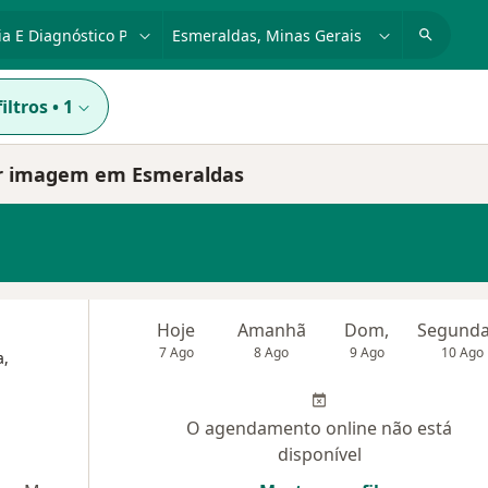
dade, doença ou nome
cidade ou região
iltros
•
1
 por imagem em Esmeraldas
Hoje
Amanhã
Dom,
7 Ago
8 Ago
9 Ago
10 Ago
a,
O agendamento online não está
disponível