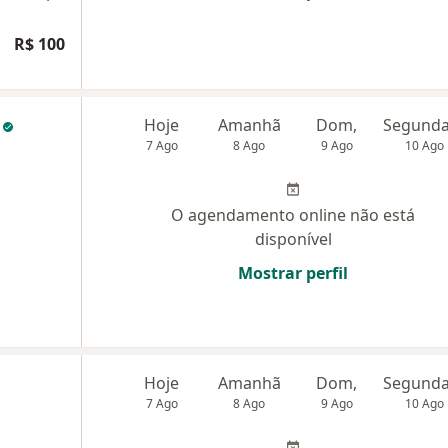
R$ 100
s
Hoje
Amanhã
Dom,
7 Ago
8 Ago
9 Ago
10 Ago
O agendamento online não está
disponível
Mostrar perfil
Hoje
Amanhã
Dom,
7 Ago
8 Ago
9 Ago
10 Ago