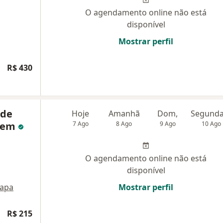
O agendamento online não está
disponível
Mostrar perfil
R$ 430
ade
Hoje
Amanhã
Dom,
agem
7 Ago
8 Ago
9 Ago
10 Ago
O agendamento online não está
disponível
apa
Mostrar perfil
R$ 215