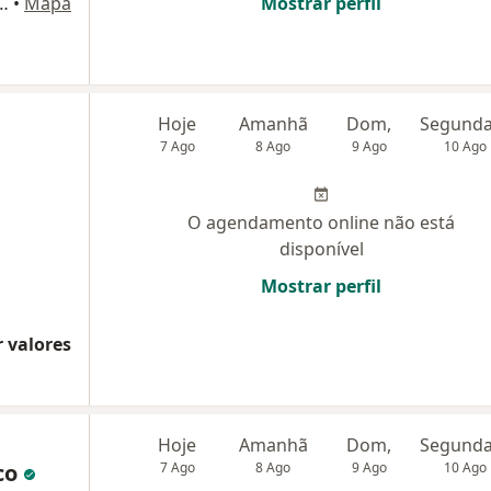
itson, 125, Sala 108, Ibirité
•
Mapa
Mostrar perfil
Hoje
Amanhã
Dom,
7 Ago
8 Ago
9 Ago
10 Ago
O agendamento online não está
disponível
Mostrar perfil
 valores
Hoje
Amanhã
Dom,
co
7 Ago
8 Ago
9 Ago
10 Ago