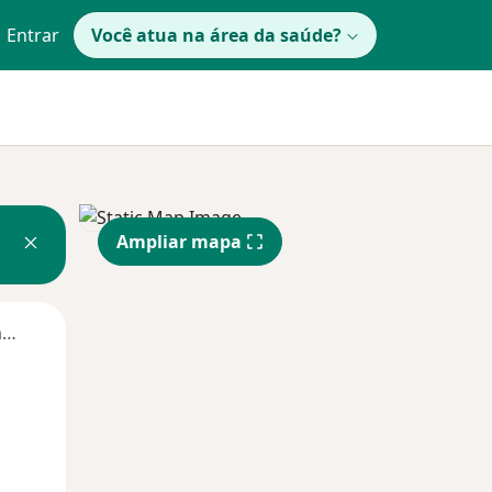
Entrar
Você atua na área da saúde?
Ampliar mapa
Segunda-feira
Ter,
Qua
Qui,
11 Ago
12 Ago
13 Ago