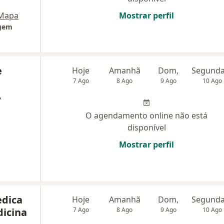
Mapa
Mostrar perfil
agem
e
Hoje
Amanhã
Dom,
7 Ago
8 Ago
9 Ago
10 Ago
,
O agendamento online não está
disponível
Mostrar perfil
edica
Hoje
Amanhã
Dom,
dicina
7 Ago
8 Ago
9 Ago
10 Ago