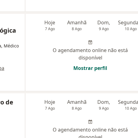
Hoje
Amanhã
Dom,
ógica
7 Ago
8 Ago
9 Ago
10 Ago
ta, Médico
O agendamento online não está
disponível
pa
Mostrar perfil
o de
Hoje
Amanhã
Dom,
7 Ago
8 Ago
9 Ago
10 Ago
O agendamento online não está
disponível