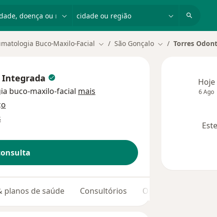
dade, doença ou nome
cidade ou região
umatologia Buco-Maxilo-Facial
São Gonçalo
Torres Odont
Mudar de cidade
Mudar de cidade
a Integrada
Hoje
ia buco-maxilo-facial
mais
6 Ago
ço
s
Este
consulta
 & planos de saúde
Consultórios
Opiniões