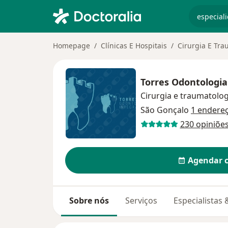
especiali
Homepage
Clínicas E Hospitais
Cirurgia E Tra
Torres Odontologi
Cirurgia e traumatolog
São Gonçalo
1 endere
230 opiniõe
Agendar 
Sobre nós
Serviços
Especialistas