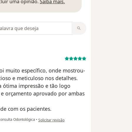
Saber mais sobre pareceres
luir uma opinião.
Saiba mais.
m opiniões
foi muito específico, onde mostrou-
cioso e meticuloso nos detalhes.
a ótima impressão e tão logo
ão e orçamento aprovado por ambas
ade com os pacientes.
na opinião do utilizador Paulo Santos
consulta Odontológica
•
Solicitar revisão