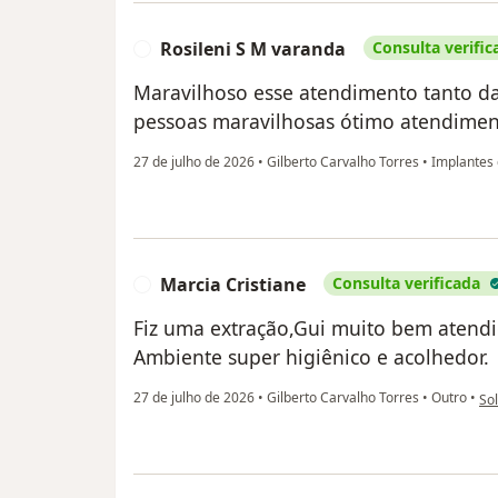
Rosileni S M varanda
Consulta verific
R
Maravilhoso esse atendimento tanto da 
pessoas maravilhosas ótimo atendimen
27 de julho de 2026
•
Gilberto Carvalho Torres
•
Implantes 
Marcia Cristiane
Consulta verificada
M
Fiz uma extração,Gui muito bem atendid
Ambiente super higiênico e acolhedor.
na 
27 de julho de 2026
•
Gilberto Carvalho Torres
•
Outro
•
Sol