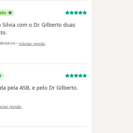
ada
Silvia com o Dr. Gilberto duas
to.
na opinião do utilizador Rosileni S M varanda
dentários
•
Solicitar revisão
a pela ASB, e pelo Dr Gilberto.
opinião do utilizador Marcia Cristiane
icitar revisão