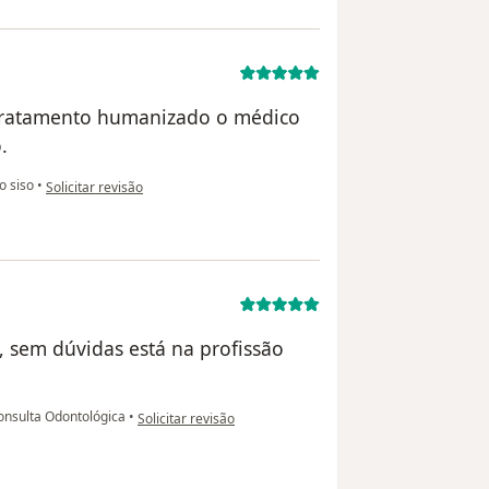
m tratamento humanizado o médico
.
na opinião do utilizador Elizabeth
o siso
•
Solicitar revisão
, sem dúvidas está na profissão
na opinião do utilizador Gabi Cabral
onsulta Odontológica
•
Solicitar revisão