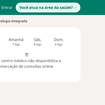
Entrar
Você atua na área da saúde?
ologia Integrada
Amanhã
Sáb,
Dom,
Segunda-feira
Ter,
7 Ago
8 Ago
9 Ago
10 Ago
11 Ag
 centro médico não disponibiliza a
marcação de consultas online