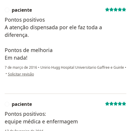
paciente
P
Pontos positivos
A atenção dispensada por ele faz toda a
diferença.
Pontos de melhoria
Em nada!
7 de março de 2016
•
Unirio Hugg Hospital Universitario Gaffree e Guinle
•
na opinião do utilizador paciente
•
Solicitar revisão
paciente
P
Pontos positivos:
equipe médica e enfermagem