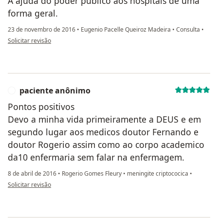
A ajuda do poder público aos hospitais de uma
forma geral.
23 de novembro de 2016
•
Eugenio Pacelle Queiroz Madeira
•
Consulta
•
na opinião do utilizador anônimo
Solicitar revisão
paciente anônimo
P
Pontos positivos
Devo a minha vida primeiramente a DEUS e em
segundo lugar aos medicos doutor Fernando e
doutor Rogerio assim como ao corpo academico
da10 enfermaria sem falar na enfermagem.
8 de abril de 2016
•
Rogerio Gomes Fleury
•
meningite criptococica
•
na opinião do utilizador paciente anônimo
Solicitar revisão