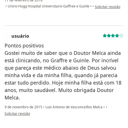
17 de fevereiro de 2016
na opinião do utiliza
•
Unirio Hugg Hospital Universitario Gaffree e Guinle
•
•
Solicitar revisão
usuário
U
Pontos positivos
Gostei muito de saber que o Doutor Melca ainda
está clinicando, no Graffre e Guinle. Por incrível
que pareça este médico abaixo de Deus salvou
minha vida e da minha filha, quando já parecia
estar tudo perdido. Hoje minha filha está com 18
anos, muito saudável. Muito obrigada Doutor
Melca.
9 de novembro de 2015
•
Luis Antonio de Vasconceillos Melca
•
•
na opinião do utilizador usuário
Solicitar revisão