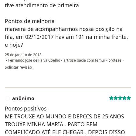
tive atendimento de primeira
Pontos de melhoria
maneira de acompanharmos nossa posição na
fila, em 02/10/2017 haviam 191 na minha frente,
e hoje?
25 de janeiro de 2018
•
Fernando Jose de Paiva Coelho
•
artrose bacia com femur - protese
•
na opinião do utilizador Sua conta foi excluída
Solicitar revisão
anônimo
A
Pontos positivos
ME TROUXE AO MUNDO E DEPOIS DE 25 ANOS
TROUXE MINHA MARIA . PARTO BEM
COMPLICADO ATÉ ELE CHEGAR . DEPOIS DISSO