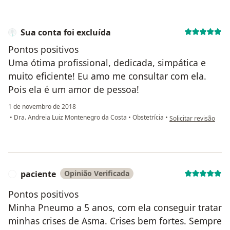
Sua conta foi excluída
Pontos positivos
Uma ótima profissional, dedicada, simpática e
muito eficiente! Eu amo me consultar com ela.
Pois ela é um amor de pessoa!
1 de novembro de 2018
na opinião do utilizad
•
Dra. Andreia Luiz Montenegro da Costa
•
Obstetrícia
•
Solicitar revisão
paciente
Opinião Verificada
P
Pontos positivos
Minha Pneumo a 5 anos, com ela conseguir tratar
minhas crises de Asma. Crises bem fortes. Sempre