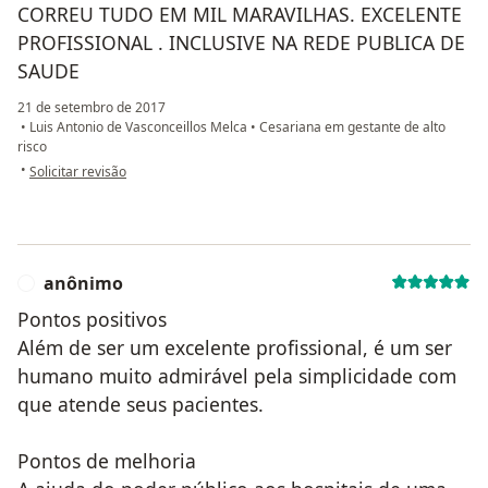
CORREU TUDO EM MIL MARAVILHAS. EXCELENTE
PROFISSIONAL . INCLUSIVE NA REDE PUBLICA DE
SAUDE
21 de setembro de 2017
•
Luis Antonio de Vasconceillos Melca
•
Cesariana em gestante de alto
risco
na opinião do utilizador anônimo
•
Solicitar revisão
anônimo
A
Pontos positivos
Além de ser um excelente profissional, é um ser
humano muito admirável pela simplicidade com
que atende seus pacientes.
Pontos de melhoria