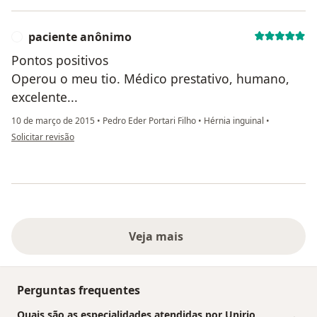
paciente anônimo
P
Pontos positivos
Operou o meu tio. Médico prestativo, humano,
excelente...
10 de março de 2015
•
Pedro Eder Portari Filho
•
Hérnia inguinal
•
na opinião do utilizador paciente anônimo
Solicitar revisão
Veja mais
Perguntas frequentes
Quais são as especialidades atendidas por Unirio