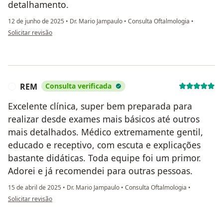
detalhamento.
12 de junho de 2025
•
Dr. Mario Jampaulo
•
Consulta Oftalmologia
•
na opinião do utilizador IMS
Solicitar revisão
REM
Consulta verificada
R
Excelente clínica, super bem preparada para
realizar desde exames mais básicos até outros
mais detalhados. Médico extremamente gentil,
educado e receptivo, com escuta e explicações
bastante didáticas. Toda equipe foi um primor.
Adorei e já recomendei para outras pessoas.
15 de abril de 2025
•
Dr. Mario Jampaulo
•
Consulta Oftalmologia
•
na opinião do utilizador REM
Solicitar revisão