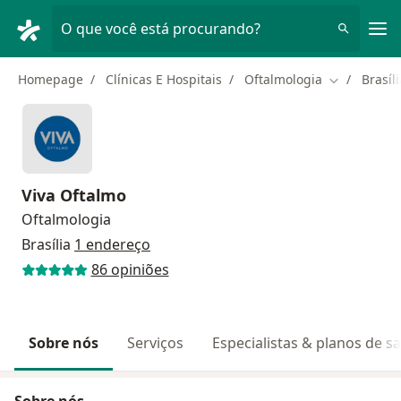
Men
O que você está procurando?
Homepage
Clínicas E Hospitais
Oftalmologia
Brasíli
Mudar de c
Viva Oftalmo
Oftalmologia
Brasília
1 endereço
86 opiniões
Sobre nós
Serviços
Especialistas & planos de s
Sobre nós