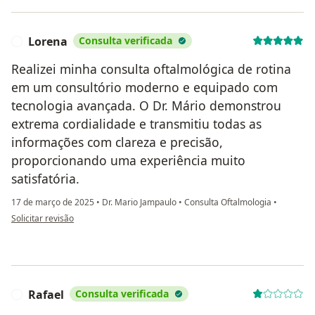
Lorena
Consulta verificada
L
Realizei minha consulta oftalmológica de rotina
em um consultório moderno e equipado com
tecnologia avançada. O Dr. Mário demonstrou
extrema cordialidade e transmitiu todas as
informações com clareza e precisão,
proporcionando uma experiência muito
satisfatória.
17 de março de 2025
•
Dr. Mario Jampaulo
•
Consulta Oftalmologia
•
na opinião do utilizador Lorena
Solicitar revisão
Rafael
Consulta verificada
R