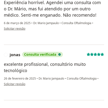
Experiência horrível. Agendei uma consulta com
o Dr. Mário, mas fui atendido por um outro
médico. Senti-me enganado. Não recomendo!
6 de março de 2025
•
Dr. Mario Jampaulo
•
Consulta Oftalmologia
•
na opinião do utilizador Rafael
Solicitar revisão
jonas
Consulta verificada
J
excelente profissional, consultório muito
tecnológico
26 de fevereiro de 2025
•
Dr. Mario Jampaulo
•
Consulta Oftalmologia
•
na opinião do utilizador jonas
Solicitar revisão