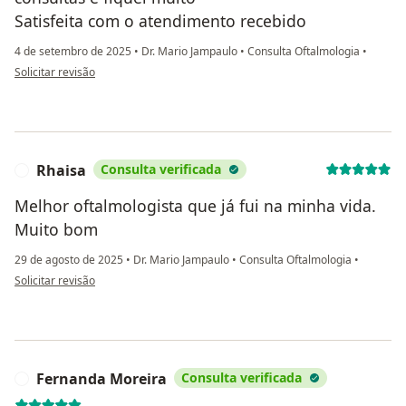
Satisfeita com o atendimento recebido
4 de setembro de 2025
•
Dr. Mario Jampaulo
•
Consulta Oftalmologia
•
na opinião do utilizador Aline
Solicitar revisão
Rhaisa
Consulta verificada
R
Melhor oftalmologista que já fui na minha vida.
Muito bom
29 de agosto de 2025
•
Dr. Mario Jampaulo
•
Consulta Oftalmologia
•
na opinião do utilizador Rhaisa
Solicitar revisão
Fernanda Moreira
Consulta verificada
F