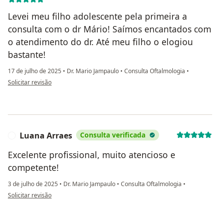
Levei meu filho adolescente pela primeira a
consulta com o dr Mário! Saímos encantados com
o atendimento do dr. Até meu filho o elogiou
bastante!
17 de julho de 2025
•
Dr. Mario Jampaulo
•
Consulta Oftalmologia
•
na opinião do utilizador Fernanda Moreira
Solicitar revisão
Luana Arraes
Consulta verificada
L
Excelente profissional, muito atencioso e
competente!
3 de julho de 2025
•
Dr. Mario Jampaulo
•
Consulta Oftalmologia
•
na opinião do utilizador Luana Arraes
Solicitar revisão