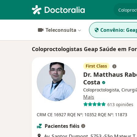
especiali
Teleconsulta
Convênio:
Gea
Coloproctologistas Geap Saúde em For
First Class
Dr. Matthaus Rab
Costa
Coloproctologista, Cirurgi
Mais
613 opiniões
CRM CE 16927
RQE Nº: 10352
RQE Nº: 11873
Pacientes fiéis
Av. Santos Dumont, 5753 -São Ma