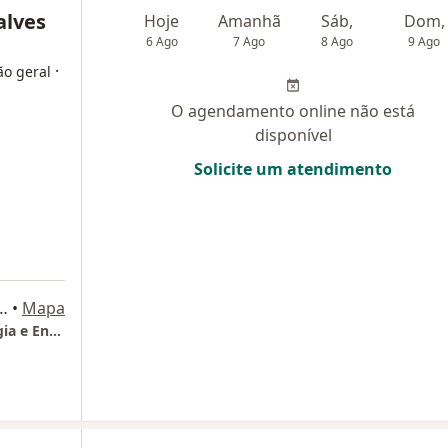
alves
Hoje
Amanhã
Sáb,
Dom,
6 Ago
7 Ago
8 Ago
9 Ago
·
ão geral
O agendamento online não está
disponível
Solicite um atendimento
orreia de Melo 55, Fortaleza
•
Mapa
CAGE - Centro Avançado de Gastroenterologia e Endoscopia