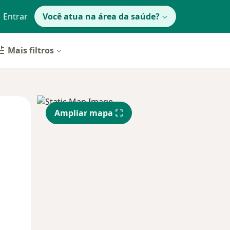
Entrar
Você atua na área da saúde?
Mais filtros
Segunda-feira
Ter,
Qua
Ampliar mapa
10 Ago
11 Ago
12 Ago