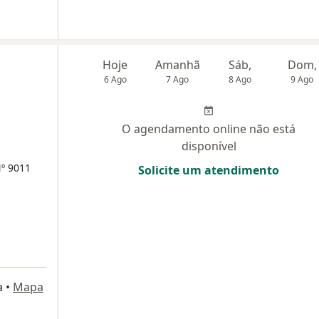
Hoje
Amanhã
Sáb,
Dom,
6 Ago
7 Ago
8 Ago
9 Ago
O agendamento online não está
disponível
º 9011
Solicite um atendimento
a
•
Mapa