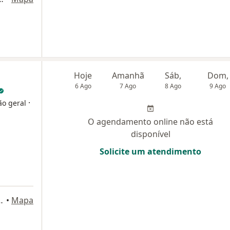
Hoje
Amanhã
Sáb,
Dom,
6 Ago
7 Ago
8 Ago
9 Ago
·
ão geral
O agendamento online não está
disponível
Solicite um atendimento
 São Mateus, salas 1606 e 1607, Fortaleza
•
Mapa