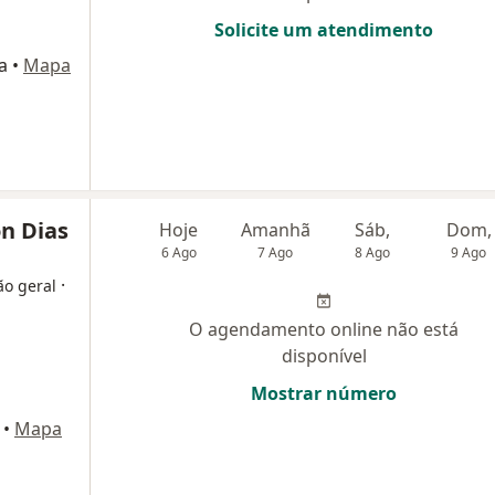
Solicite um atendimento
a
•
Mapa
on Dias
Hoje
Amanhã
Sáb,
Dom,
6 Ago
7 Ago
8 Ago
9 Ago
·
ão geral
O agendamento online não está
disponível
Mostrar número
•
Mapa