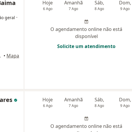
 Baima
Hoje
Amanhã
Sáb,
Dom,
6 Ago
7 Ago
8 Ago
9 Ago
·
ão geral
O agendamento online não está
disponível
Solicite um atendimento
, Fortaleza
•
Mapa
hares
Hoje
Amanhã
Sáb,
Dom,
6 Ago
7 Ago
8 Ago
9 Ago
O agendamento online não está