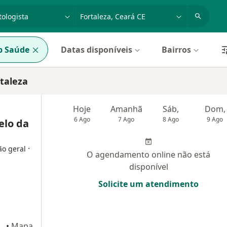
dade, doença ou nome
cidade ou região
p Saúde
Datas disponíveis
Bairros
taleza
Hoje
Amanhã
Sáb,
Dom,
6 Ago
7 Ago
8 Ago
9 Ago
elo da
·
ão geral
O agendamento online não está
disponível
Solicite um atendimento
teus Torre Office - Térreo, Fortaleza
•
Mapa