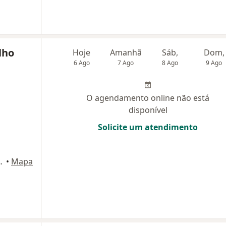
lho
Hoje
Amanhã
Sáb,
Dom,
6 Ago
7 Ago
8 Ago
9 Ago
O agendamento online não está
disponível
Solicite um atendimento
úde, Complexo São Mateus, Fortaleza
•
Mapa