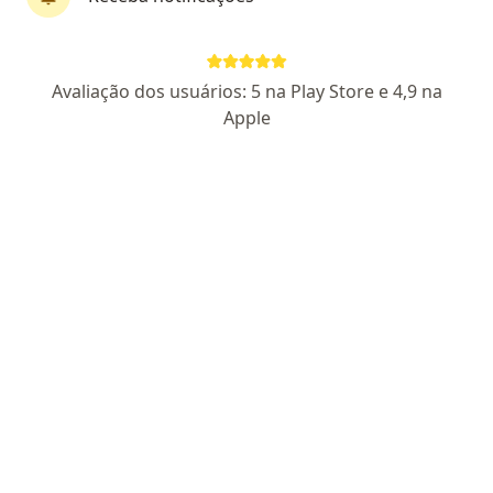
Dr. Gustavo Lisbôa Braga
Coloproctologista
Avaliação dos usuários: 5 na Play Store e 4,9 na
1048 opiniões
Apple
CRM 36907
RQE 32136
Pacientes fiéis
Endereço 1
Endereço 2
Endereço 3
Endereç
Av. Dr. Mauricio Cardoso, 833 sala 705, Novo Hamburgo
•
Mapa
Centro Clínico Regina
Consulta em Coloproctologia
Preço não disponível
Esse especialista não oferece agendamento online para esse endereço.
Solicite um atendimento