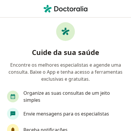
Men
Coloproctologista • Novo Hamburgo, Rio Grande do Sul RS
Filtros
Convênio
Mapa
Coloproctologistas em Novo Hamburgo
Cuide da sua saúde
Encontre os melhores especialistas e agende uma
Qual é o seu convênio?
consulta. Baixe o App e tenha acesso a ferramentas
Unimed
Bradesco Saúde
Sul América Saú
exclusivas e gratuitas.
Organize as suas consultas de um jeito
simples
Envie mensagens para os especialistas
Receba notificações