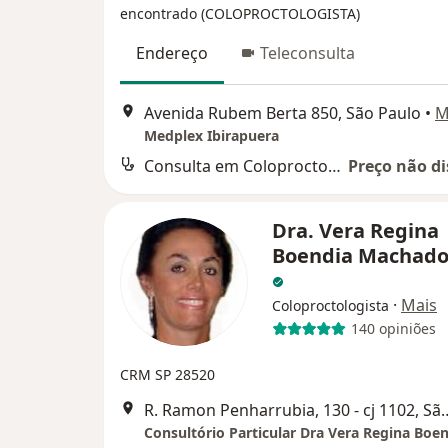
encontrado (COLOPROCTOLOGISTA)
Endereço
Teleconsulta
Avenida Rubem Berta 850, São Paulo
•
M
Medplex Ibirapuera
Consulta em Coloproctologia
Preço não di
Dra. Vera Regina
Boendia Machado
·
Mais
Coloproctologista
140 opiniões
CRM SP 28520
R. Ramon Penharrubia, 13