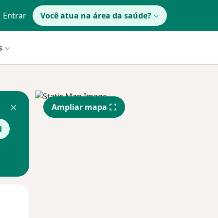
Entrar
Você atua na área da saúde?
s
Ampliar mapa
d
Qua
Qui,
Sex,
12 Ago
13 Ago
14 Ago