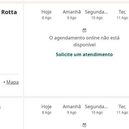
 Rotta
Hoje
Amanhã
Segunda-feira
Ter,
8 Ago
9 Ago
10 Ago
11 Ago
O agendamento online não está
disponível
Solicite um atendimento
•
Mapa
s
Hoje
Amanhã
Segunda-feira
Ter,
8 Ago
9 Ago
10 Ago
11 Ago