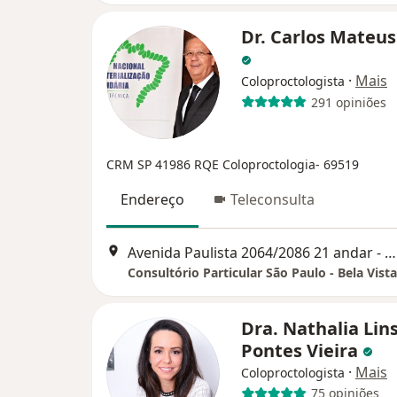
Dr. Carlos Mateus
·
Mais
Coloproctologista
291 opiniões
CRM SP 41986
RQE Coloproctologia- 69519
Endereço
Teleconsulta
Avenida Paulista 2064/2086 21 andar - Bela Vista, São Paulo
Consultório Particular São Paulo - Bela Vista
Dra. Nathalia Lin
Pontes Vieira
·
Mais
Coloproctologista
75 opiniões