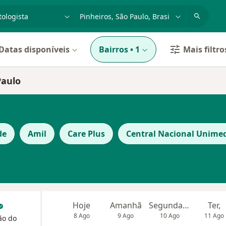
dade, doença ou nome
cidade ou região
Datas disponíveis
Bairros
•
1
Mais filtro
Paulo
de
Amil
Care Plus
Central Nacional Unime
Hoje
Amanhã
Segunda-feira
Ter,
8 Ago
9 Ago
10 Ago
11 Ago
ão do