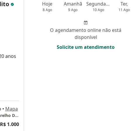
lito
Hoje
Amanhã
Segunda-feira
Ter,
8 Ago
9 Ago
10 Ago
11 Ago
O agendamento online não está
disponível
Solicite um atendimento
 20 anos
o
•
Mapa
Clínica de Coloproctologia e Cirurgia do Aparelho Digestivo
R$ 1.000