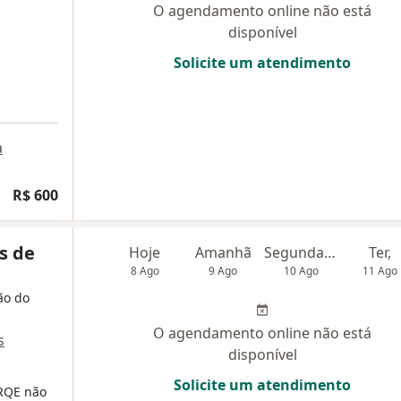
O agendamento online não está
disponível
Solicite um atendimento
a
R$ 600
s de
Hoje
Amanhã
Segunda-feira
Ter,
8 Ago
9 Ago
10 Ago
11 Ago
ão do
O agendamento online não está
s
disponível
Solicite um atendimento
RQE não