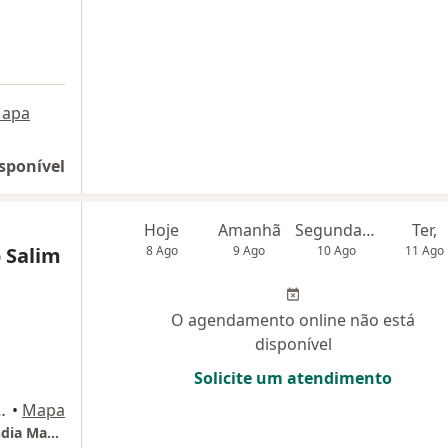
apa
sponível
Hoje
Amanhã
Segunda-feira
Ter,
 Salim
8 Ago
9 Ago
10 Ago
11 Ago
O agendamento online não está
disponível
Solicite um atendimento
0 - cj 1102, São Paulo
•
Mapa
Consultório Particular Dra Vera Regina Boendia Machado Salim