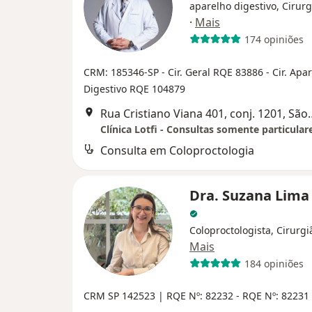
aparelho digestivo, Cirurg
·
Mais
174 opiniões
CRM: 185346-SP
- Cir. Geral RQE 83886
- Cir. Apa
Digestivo RQE 104879
Rua Cristiano Viana 4
Consulta em Coloproctologia
Dra. Suzana Lima
Coloproctologista, Cirurgi
Mais
184 opiniões
CRM SP 142523 |
RQE Nº: 82232 - RQE Nº: 82231