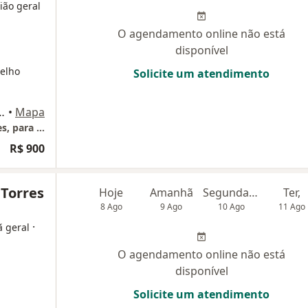
ião geral
O agendamento online não está
disponível
relho
Solicite um atendimento
01, conj. 1201, São Paulo
•
Mapa
Clínica Lotfi - Consultas somente particulares, para Cirurgia pelo convênio favor entrar em contato para checar elegibilidade do seu Plano
R$ 900
 Torres
Hoje
Amanhã
Segunda-feira
Ter,
8 Ago
9 Ago
10 Ago
11 Ago
·
ã geral
O agendamento online não está
disponível
Solicite um atendimento