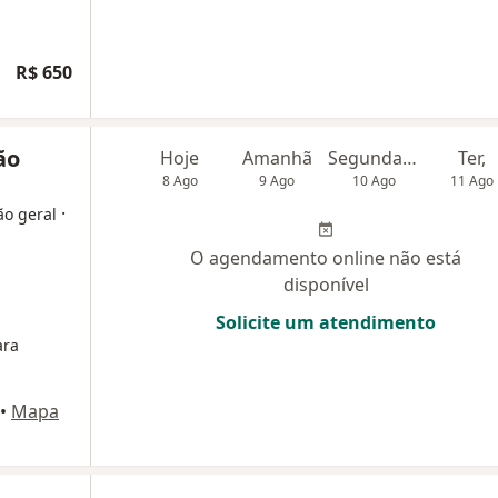
R$ 650
ão
Hoje
Amanhã
Segunda-feira
Ter,
8 Ago
9 Ago
10 Ago
11 Ago
·
ão geral
O agendamento online não está
disponível
Solicite um atendimento
ara
•
Mapa