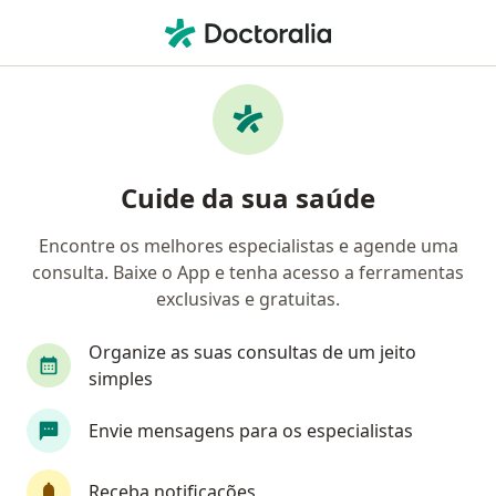
Men
Coloproctologista • Paraíso, São Paulo, Brasil
Filtros
• 1
Convênio
Mapa
Coloproctologistas em Paraíso, São Paulo
Cuide da sua saúde
Encontre os melhores especialistas e agende uma
Qual é o seu convênio?
consulta. Baixe o App e tenha acesso a ferramentas
Bradesco Saúde
Sul América Saúde
Amil
exclusivas e gratuitas.
Organize as suas consultas de um jeito
simples
Envie mensagens para os especialistas
Receba notificações