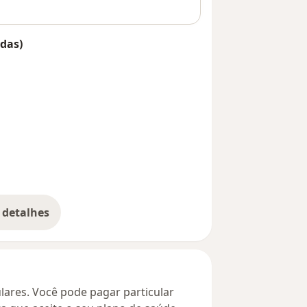
das)
 detalhes
bre o endereço
culares. Você pode pagar particular