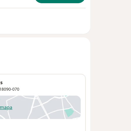
as
18090-070
 mapa
re num novo separador