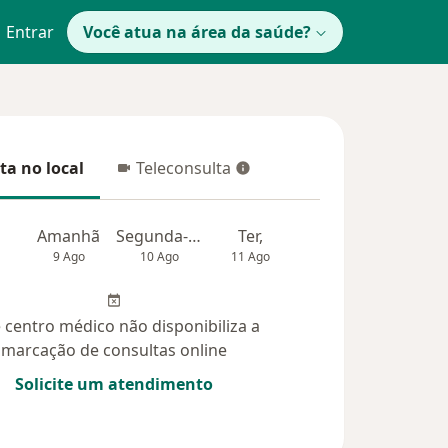
Entrar
Você atua na área da saúde?
ta no local
Teleconsulta
 no local
Teleconsulta
Amanhã
Segunda-feira
Ter,
Qua
Qui,
9 Ago
10 Ago
11 Ago
12 Ago
13 Ag
 centro médico não disponibiliza a
marcação de consultas online
Solicite um atendimento