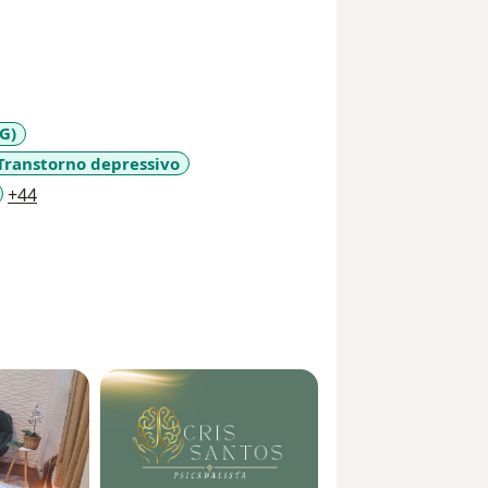
G)
Transtorno depressivo
a11y_sr_more_diseases
+44