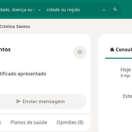
dade, doença ou nome
cidade ou região
 Cristina Santos
antos
Consul
Consulta
as especializações
Hoje
tificado apresentado
8 Ago
Este
Enviar mensagem
s
Planos de saúde
Opiniões (8)