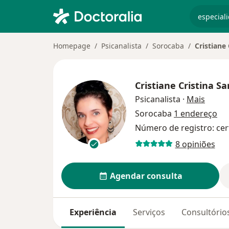
especiali
Homepage
Psicanalista
Sorocaba
Cristiane
Cristiane Cristina S
sobre 
Psicanalista
·
Mais
Sorocaba
1 endereço
Número de registro: cer
8 opiniões
Agendar consulta
Experiência
Serviços
Consultório