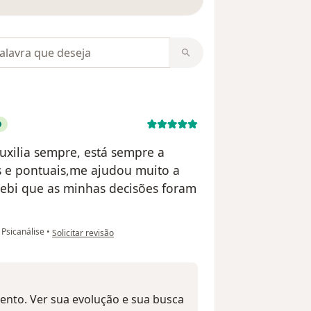
m opiniões
uxilia sempre, está sempre a
as e pontuais,me ajudou muito a
ebi que as minhas decisões foram
na opinião do utilizador Silvia Vendelim
Psicanálise
•
Solicitar revisão
mento. Ver sua evolução e sua busca