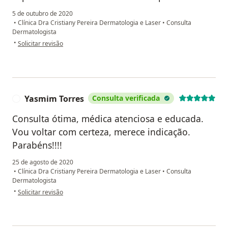
5 de outubro de 2020
•
Clínica Dra Cristiany Pereira Dermatologia e Laser
•
Consulta
Dermatologista
na opinião do utilizador Ingride
•
Solicitar revisão
Yasmim Torres
Consulta verificada
Y
Consulta ótima, médica atenciosa e educada.
Vou voltar com certeza, merece indicação.
Parabéns!!!!
25 de agosto de 2020
•
Clínica Dra Cristiany Pereira Dermatologia e Laser
•
Consulta
Dermatologista
na opinião do utilizador Yasmim Torres
•
Solicitar revisão