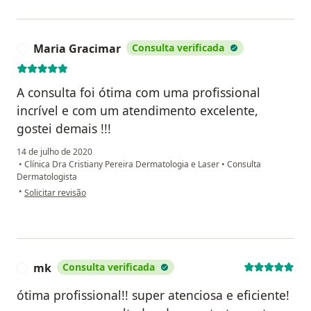
Maria Gracimar
Consulta verificada
M
A consulta foi ótima com uma profissional
incrível e com um atendimento excelente,
gostei demais !!!
14 de julho de 2020
•
Clínica Dra Cristiany Pereira Dermatologia e Laser
•
Consulta
Dermatologista
na opinião do utilizador Maria Gracimar
•
Solicitar revisão
mk
Consulta verificada
M
ótima profissional!! super atenciosa e eficiente!