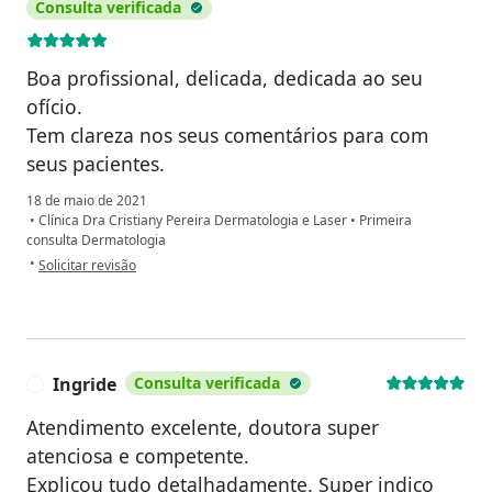
Consulta verificada
Boa profissional, delicada, dedicada ao seu
ofício.
Tem clareza nos seus comentários para com
seus pacientes.
18 de maio de 2021
•
Clínica Dra Cristiany Pereira Dermatologia e Laser
•
Primeira
consulta Dermatologia
na opinião do utilizador Elisângela de Carvalho Lopes
•
Solicitar revisão
Ingride
Consulta verificada
I
Atendimento excelente, doutora super
atenciosa e competente.
Explicou tudo detalhadamente. Super indico