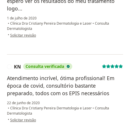
espero ver os resultados do meu tratamento
logo...
1 de julho de 2020
•
Clínica Dra Cristiany Pereira Dermatologia e Laser
•
Consulta
Dermatologista
na opinião do utilizador mk
•
Solicitar revisão
KN
Consulta verificada
K
Atendimento incrível, ótima profissional! Em
época de covid, consultório bastante
preparado, todos com os EPIS necessários
22 de junho de 2020
•
Clínica Dra Cristiany Pereira Dermatologia e Laser
•
Consulta
Dermatologista
na opinião do utilizador KN
•
Solicitar revisão