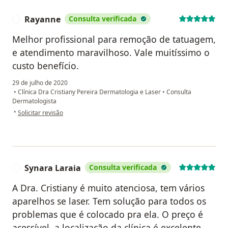
Rayanne
Consulta verificada
R
Melhor profissional para remoção de tatuagem,
e atendimento maravilhoso. Vale muitíssimo o
custo benefício.
29 de julho de 2020
•
Clínica Dra Cristiany Pereira Dermatologia e Laser
•
Consulta
Dermatologista
na opinião do utilizador Rayanne
•
Solicitar revisão
Synara Laraia
Consulta verificada
S
A Dra. Cristiany é muito atenciosa, tem vários
aparelhos se laser. Tem solução para todos os
problemas que é colocado pra ela. O preço é
acessível, a localização da clínica é excelente,