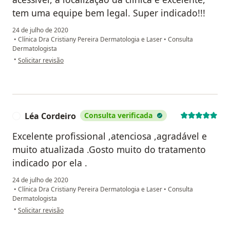
tem uma equipe bem legal. Super indicado!!!
24 de julho de 2020
•
Clínica Dra Cristiany Pereira Dermatologia e Laser
•
Consulta
Dermatologista
na opinião do utilizador Synara Laraia
•
Solicitar revisão
Léa Cordeiro
Consulta verificada
L
Excelente profissional ,atenciosa ,agradável e
muito atualizada .Gosto muito do tratamento
indicado por ela .
24 de julho de 2020
•
Clínica Dra Cristiany Pereira Dermatologia e Laser
•
Consulta
Dermatologista
na opinião do utilizador Léa Cordeiro
•
Solicitar revisão