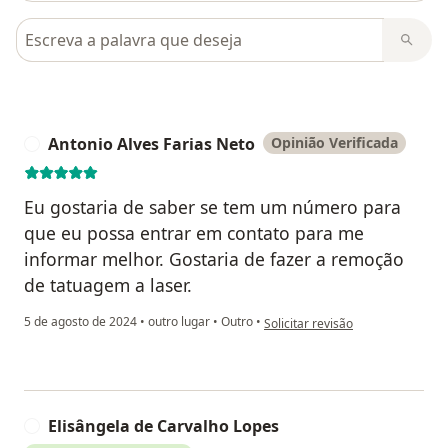
Pesquisar em opiniões
Antonio Alves Farias Neto
Opinião Verificada
A
Eu gostaria de saber se tem um número para
que eu possa entrar em contato para me
informar melhor. Gostaria de fazer a remoção
de tatuagem a laser.
na opinião do utilizador Antonio 
5 de agosto de 2024
•
outro lugar
•
Outro
•
Solicitar revisão
Elisângela de Carvalho Lopes
E