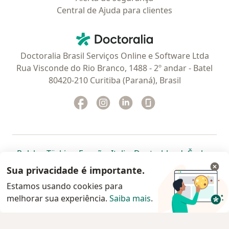
Central de Ajuda para clientes
Contato
Doctoralia - Homepage
Doctoralia Brasil Serviços Online e Software Ltda
Rua Visconde do Rio Branco, 1488 - 2º andar - Batel
80420-210 Curitiba (Paraná), Brasil
Facebook
abre num novo separador
Instagram
abre num novo separador
Linkedin
abre num novo separad
Glassdoor
abre num novo se
abre num novo separador
abre num novo separador
abre num novo separador
abre num novo separado
abre num n
abre
Polska
,
Türkiye
,
España
,
Italia
,
Deutschland
,
Česko
,
abre num novo separador
abre num novo separador
abre num novo separador
abre num novo separa
abre num no
abre n
Portugal
,
México
,
Chile
,
Brasil
,
Argentina
,
Perú
,
Sua privacidade é importante.
abre num novo separad
Colombia
Estamos usando cookies para
melhorar sua experiência.
www.doctoralia.com.br © 2026 - Agende agora sua
Saiba mais
.
consulta