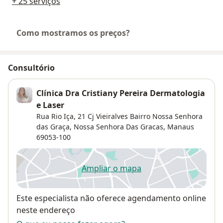
+ 25 serviços
Como mostramos os preços?
Consultório
Clínica Dra Cristiany Pereira Dermatologia
e Laser
Rua Rio Iça, 21 Cj Vieiralves Bairro Nossa Senhora
das Graça,
Nossa Senhora Das Gracas
,
Manaus
69053-100
Ampliar o mapa
abre num novo separador
Disponibilidade
Este especialista não oferece agendamento online
neste endereço