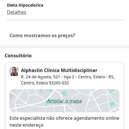
Dieta Hipocalorica
Detalhes
Como mostramos os preços?
Consultório
Alphaclin Clínica Multidisciplinar
R. 24 de Agosto, 521 - loja 2 - Centro, Esteio - RS,
Centro
,
Esteio
93265-032
Ampliar o mapa
abre num novo separador
Disponibilidade
Este especialista não oferece agendamento online
neste endereço