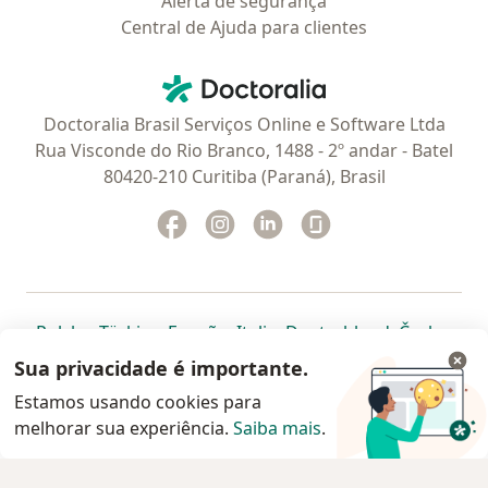
Alerta de segurança
Central de Ajuda para clientes
Contato
Doctoralia - Homepage
Doctoralia Brasil Serviços Online e Software Ltda
Rua Visconde do Rio Branco, 1488 - 2º andar - Batel
80420-210 Curitiba (Paraná), Brasil
Facebook
abre num novo separador
Instagram
abre num novo separador
Linkedin
abre num novo separad
Glassdoor
abre num novo se
abre num novo separador
abre num novo separador
abre num novo separador
abre num novo separado
abre num n
abre
Polska
,
Türkiye
,
España
,
Italia
,
Deutschland
,
Česko
,
abre num novo separador
abre num novo separador
abre num novo separador
abre num novo separa
abre num no
abre n
Portugal
,
México
,
Chile
,
Brasil
,
Argentina
,
Perú
,
Sua privacidade é importante.
abre num novo separad
Colombia
Estamos usando cookies para
melhorar sua experiência.
www.doctoralia.com.br © 2026 - Agende agora sua
Saiba mais
.
consulta