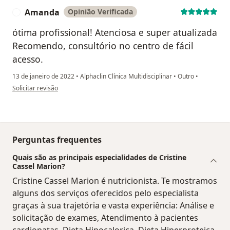
Amanda
Opinião Verificada
A
ótima profissional! Atenciosa e super atualizada
Recomendo, consultório no centro de fácil
acesso.
13 de janeiro de 2022
•
Alphaclin Clínica Multidisciplinar
•
Outro
•
na opinião do utilizador Amanda
Solicitar revisão
Perguntas frequentes
Quais são as principais especialidades de Cristine
Cassel Marion?
Cristine Cassel Marion é nutricionista. Te mostramos
alguns dos serviços oferecidos pelo especialista
graças à sua trajetória e vasta experiência: Análise e
solicitação de exames, Atendimento à pacientes
cardiopatas, Dieta Hipocalorica, Dieta Hiperproteica,