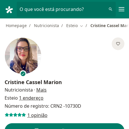
Men
O que você está procurando?
Homepage
Nutricionista
Esteio
Cristine Cassel Mar
Mudar de cidade
Cristine Cassel Marion
sobre as especializações
Nutricionista
·
Mais
Esteio
1 endereço
Número de registro: CRN2 -10730D
1 opinião