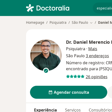
especiali
Homepage
Psiquiatra
São Paulo
Daniel 
Mudar de ci
Dr.
Daniel Merencio 
sobre a
Psiquiatra
·
Mais
São Paulo
3 endereços
Número de registro: CR
encontrado para (PSIQU
26 opiniões
Agendar consulta
Experiência
Serviços
Consultório