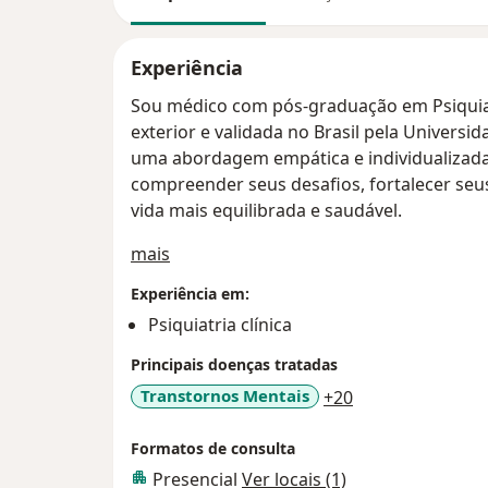
Experiência
Sou médico com pós-graduação em Psiquiat
exterior e validada no Brasil pela Universi
uma abordagem empática e individualizada,
compreender seus desafios, fortalecer se
vida mais equilibrada e saudável.
Sobre mim
mais
Experiência em:
Psiquiatria clínica
Principais doenças tratadas
a11y_sr_more_d
Transtornos Mentais
+20
Formatos de consulta
Presencial
Ver locais (1)