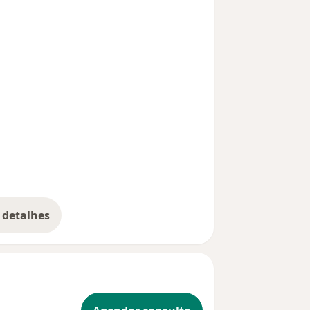
 detalhes
bre a experiência