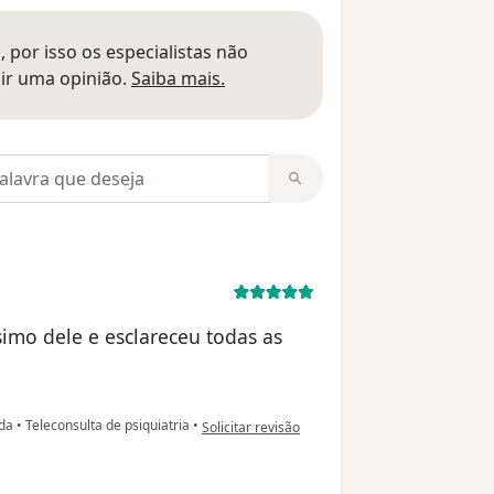
 por isso os especialistas não
Saber mais sobre pareceres
ir uma opinião.
Saiba mais.
m opiniões
simo dele e esclareceu todas as
na opinião do utilizador Isa
ida
•
Teleconsulta de psiquiatria
•
Solicitar revisão