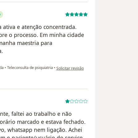
 ativa e atenção concentrada.
bre o processo. Em minha cidade
amanha maestria para
a.
na opinião do utilizador Elaine Pinheiro
ida
•
Teleconsulta de psiquiatria
•
Solicitar revisão
te, faltei ao trabalho e não
horário marcado e estava fechado.
ivo, whatsapp nem ligação. Achei
m o paciente/usuário do serviço.