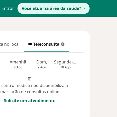
Entrar
Você atua na área da saúde?
a no local
Teleconsulta
 no local
Teleconsulta
Amanhã
Dom,
Segunda-feira
Ter,
Qua
8 Ago
9 Ago
10 Ago
11 Ago
12 Ag
 centro médico não disponibiliza a
marcação de consultas online
Solicite um atendimento