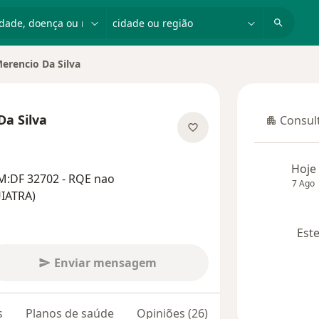
dade, doença ou nome
cidade ou região
Merencio Da Silva
dade
Da Silva
Consult
Consulta
s especializações
Hoje
M:DF 32702 - RQE nao
7 Ago
IATRA)
Este
Enviar mensagem
s
Planos de saúde
Opiniões (26)