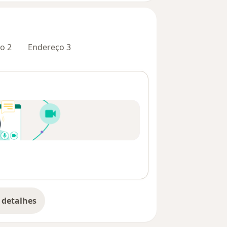
o 2
Endereço 3
 detalhes
bre o endereço