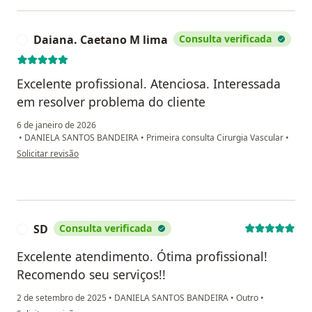
Daiana. Caetano M lima
Consulta verificada
D
Excelente profissional. Atenciosa. Interessada
em resolver problema do cliente
6 de janeiro de 2026
•
DANIELA SANTOS BANDEIRA
•
Primeira consulta Cirurgia Vascular
•
na opinião do utilizador Daiana. Caetano M lima
Solicitar revisão
SD
Consulta verificada
S
Excelente atendimento. Ótima profissional!
Recomendo seu serviços!!
2 de setembro de 2025
•
DANIELA SANTOS BANDEIRA
•
Outro
•
na opinião do utilizador SD