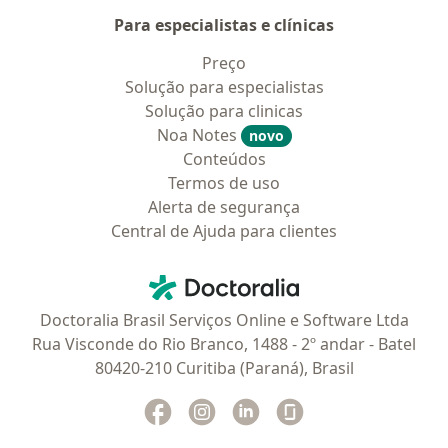
Para especialistas e clínicas
Preço
Solução para especialistas
Solução para clinicas
Noa Notes
novo
Conteúdos
Termos de uso
Alerta de segurança
Central de Ajuda para clientes
Contato
Doctoralia - Homepage
Doctoralia Brasil Serviços Online e Software Ltda
Rua Visconde do Rio Branco, 1488 - 2º andar - Batel
80420-210 Curitiba (Paraná), Brasil
Facebook
abre num novo separador
Instagram
abre num novo separador
Linkedin
abre num novo separad
Glassdoor
abre num novo se