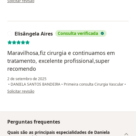
Solicitar revisão
Elisângela Aires
Consulta verificada
E
Maravilhosa,fiz cirurgia e continuamos em
tratamento, excelente profissional,super
recomendo
2 de setembro de 2025
•
DANIELA SANTOS BANDEIRA
•
Primeira consulta Cirurgia Vascular
•
na opinião do utilizador Elisângela Aires
Solicitar revisão
Perguntas frequentes
Quais são as principais especialidades de Daniela