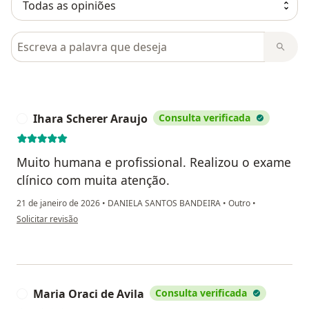
Pesquisar em opiniões
Ihara Scherer Araujo
Consulta verificada
I
Muito humana e profissional. Realizou o exame
clínico com muita atenção.
21 de janeiro de 2026
•
DANIELA SANTOS BANDEIRA
•
Outro
•
na opinião do utilizador Ihara Scherer Araujo
Solicitar revisão
Maria Oraci de Avila
Consulta verificada
M