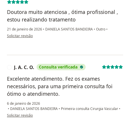
Doutora muito atenciosa , ótima profissional ,
estou realizando tratamento
21 de janeiro de 2026
•
DANIELA SANTOS BANDEIRA
•
Outro
•
na opinião do utilizador Maria Oraci de Avila
Solicitar revisão
J. A. C. O.
Consulta verificada
J
Excelente atendimento. Fez os exames
necessários, para uma primeira consulta foi
ótimo o atendimento.
6 de janeiro de 2026
•
DANIELA SANTOS BANDEIRA
•
Primeira consulta Cirurgia Vascular
•
na opinião do utilizador J. A. C. O.
Solicitar revisão