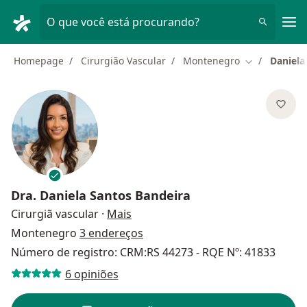
Men
O que você está procurando?
Homepage
Cirurgião Vascular
Montenegro
Daniela
Mudar de cid
Dra.
Daniela Santos Bandeira
sobre as especializações
Cirurgiã vascular
·
Mais
Montenegro
3 endereços
Número de registro: CRM:RS 44273 - RQE Nº: 41833
6 opiniões