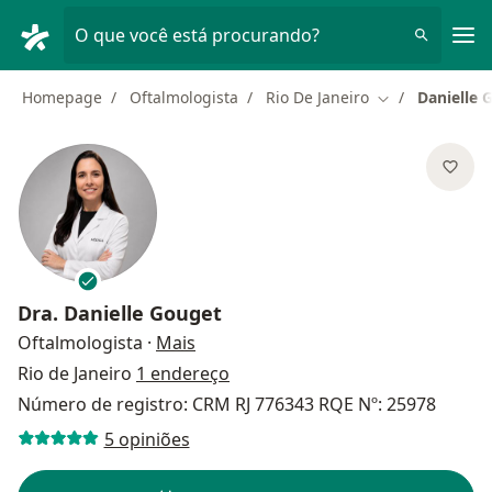
Men
O que você está procurando?
Homepage
Oftalmologista
Rio De Janeiro
Danielle 
Mudar de cida
Dra.
Danielle Gouget
sobre as especializações
Oftalmologista
·
Mais
Rio de Janeiro
1 endereço
Número de registro: CRM RJ 776343 RQE Nº: 25978
5 opiniões