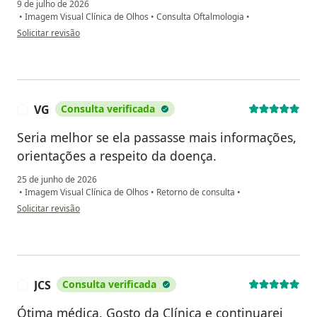
9 de julho de 2026
•
Imagem Visual Clínica de Olhos
•
Consulta Oftalmologia
•
na opinião do utilizador Isa Carla
Solicitar revisão
VG
Consulta verificada
V
Seria melhor se ela passasse mais informações,
orientações a respeito da doença.
25 de junho de 2026
•
Imagem Visual Clínica de Olhos
•
Retorno de consulta
•
na opinião do utilizador VG
Solicitar revisão
JCS
Consulta verificada
J
Ótima médica. Gosto da Clínica e continuarei