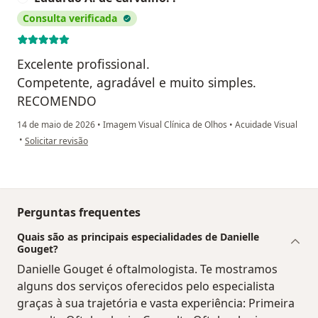
Consulta verificada
Excelente profissional.
Competente, agradável e muito simples.
RECOMENDO
14 de maio de 2026
•
Imagem Visual Clínica de Olhos
•
Acuidade Visual
na opinião do utilizador Eduardo A. de Carvalho.'.
•
Solicitar revisão
Perguntas frequentes
Quais são as principais especialidades de Danielle
Gouget?
Danielle Gouget é oftalmologista. Te mostramos
alguns dos serviços oferecidos pelo especialista
graças à sua trajetória e vasta experiência: Primeira