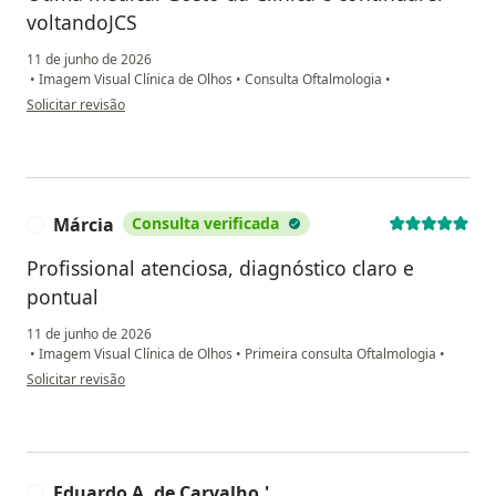
voltandoJCS
11 de junho de 2026
•
Imagem Visual Clínica de Olhos
•
Consulta Oftalmologia
•
na opinião do utilizador JCS
Solicitar revisão
Márcia
Consulta verificada
M
Profissional atenciosa, diagnóstico claro e
pontual
11 de junho de 2026
•
Imagem Visual Clínica de Olhos
•
Primeira consulta Oftalmologia
•
na opinião do utilizador Márcia
Solicitar revisão
Eduardo A. de Carvalho.'.
E