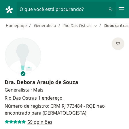
Men
O que você está procurando?
Homepage
Generalista
Rio Das Ostras
Debora Arau
Mudar de cidade
Dra.
Debora Araujo de Souza
sobre as especializações
Generalista
·
Mais
Rio Das Ostras
1 endereço
Número de registro: CRM RJ 773484 - RQE nao
encontrado para (DERMATOLOGISTA)
59 opiniões