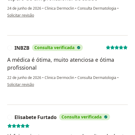
24 de junho de 2026
•
Clinica Dermoclin
•
Consulta Dermatologia
•
na opinião do utilizador MG
Solicitar revisão
INBZB
Consulta verificada
I
A médica é ótima, muito atenciosa e ótima
profissional
22 de junho de 2026
•
Clinica Dermoclin
•
Consulta Dermatologia
•
na opinião do utilizador INBZB
Solicitar revisão
Elisabete Furtado
Consulta verificada
E