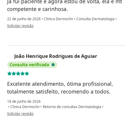
Já fui paciente e agora estou de volta, ela é mt
competente e carinhosa.
22 de junho de 2026
•
Clinica Dermoclin
•
Consulta Dermatologia
•
na opinião do utilizador Elisabete Furtado
Solicitar revisão
João Henrique Rodrigues de Aguiar
J
Consulta verificada
Excelente atendimento, ótima profissional,
totalmente satisfeito, recomendo a todos.
18 de junho de 2026
•
Clinica Dermoclin
•
Retorno de consultas Dermatologia
•
na opinião do utilizador João Henrique Rodrigues de Aguiar
Solicitar revisão