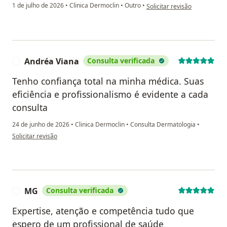
na opinião do utilizador Vale
1 de julho de 2026
•
Clinica Dermoclin
•
Outro
•
Solicitar revisão
Andréa Viana
Consulta verificada
A
Tenho confiança total na minha médica. Suas
eficiência e profissionalismo é evidente a cada
consulta
24 de junho de 2026
•
Clinica Dermoclin
•
Consulta Dermatologia
•
na opinião do utilizador Andréa Viana
Solicitar revisão
MG
Consulta verificada
M
Expertise, atenção e competência tudo que
espero de um profissional de saúde