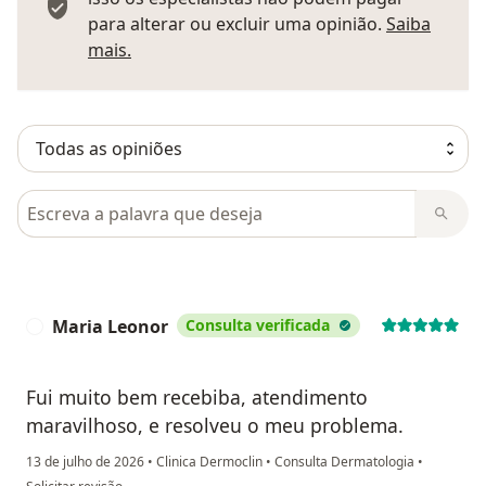
para alterar ou excluir uma opinião.
Saiba
Saber mais sobre pareceres
mais.
Pesquisar em opiniões
Maria Leonor
Consulta verificada
M
Fui muito bem recebiba, atendimento
maravilhoso, e resolveu o meu problema.
13 de julho de 2026
•
Clinica Dermoclin
•
Consulta Dermatologia
•
na opinião do utilizador Maria Leonor