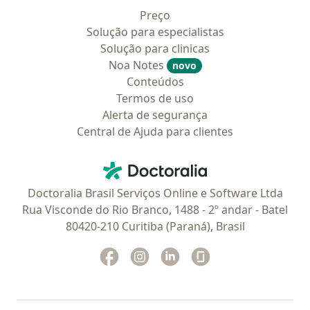
Preço
Solução para especialistas
Solução para clinicas
Noa Notes
novo
Conteúdos
Termos de uso
Alerta de segurança
Central de Ajuda para clientes
Contato
Doctoralia - Homepage
Doctoralia Brasil Serviços Online e Software Ltda
Rua Visconde do Rio Branco, 1488 - 2º andar - Batel
80420-210 Curitiba (Paraná), Brasil
Facebook
abre num novo separador
Instagram
abre num novo separador
Linkedin
abre num novo separad
Glassdoor
abre num novo se