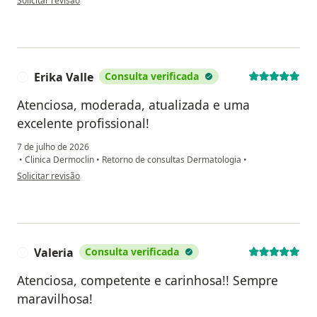
Solicitar revisão
Erika Valle
Consulta verificada
E
Atenciosa, moderada, atualizada e uma
excelente profissional!
7 de julho de 2026
•
Clinica Dermoclin
•
Retorno de consultas Dermatologia
•
na opinião do utilizador Erika Valle
Solicitar revisão
Valeria
Consulta verificada
V
Atenciosa, competente e carinhosa!! Sempre
maravilhosa!