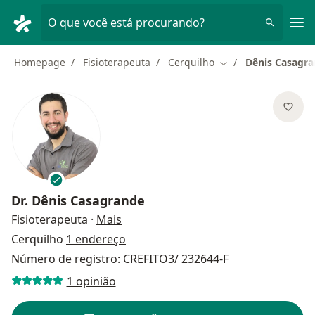
Men
O que você está procurando?
Homepage
Fisioterapeuta
Cerquilho
Dênis Casagr
Mudar de cidade
Dr.
Dênis Casagrande
sobre as especializações
Fisioterapeuta
·
Mais
Cerquilho
1 endereço
Número de registro: CREFITO3/ 232644-F
1 opinião