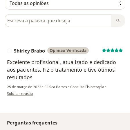
Pesquisar em opiniões
Shirley Brabo
Opinião Verificada
S
Excelente profissional, atualizado e dedicado
aos pacientes. Fiz o tratamento e tive ótimos
resultados
25 de março de 2022
•
Clinica Barros
•
Consulta Fisioterapia
•
na opinião do utilizador Shirley Brabo
Solicitar revisão
Perguntas frequentes