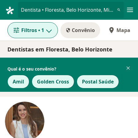
Men
Dentista • Floresta, Belo Horizonte, Minas Gerais MG
Filtros
• 1
Convênio
Mapa
Dentistas em Floresta, Belo Horizonte
Qual é o seu convênio?
Amil
Golden Cross
Postal Saúde