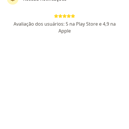
First Class
Dra. Larissa Ribeiro de Almeida
Avaliação dos usuários: 5 na Play Store e 4,9 na
·
Mais
Dentista
Apple
97 opiniões
CRO-DF: 5868
ESPECIALISTA EM IMPLANTES DENTARIOS
GRADUACAO PELA UNIVERSIDADE DE UBERABA
SOU EMPATICA E TRATO TODO MUNDO DE FORMA
CARINHOSA
Endereço
Teleconsulta
Sgas, 614 (Ed. Vitrium, sl 162), Brasília
•
Mapa
Sgas, 614 (Ed. Vitrium, sl Brasília
Primeira consulta Odontológica
R$ 250