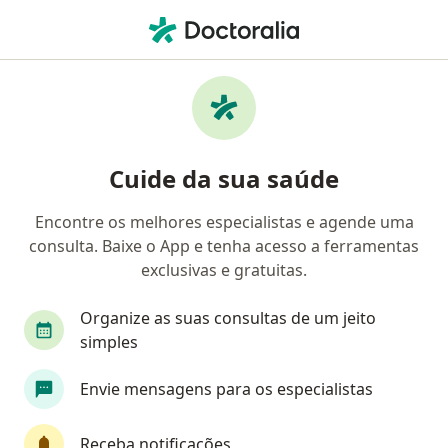
Men
Dentista • Águas Claras, Brasília, Distrito Federal DF
Filtros
Convênio
Mapa
Dentistas em Águas Claras, Brasília
Cuide da sua saúde
Encontre os melhores especialistas e agende uma
Qual é o seu convênio?
consulta. Baixe o App e tenha acesso a ferramentas
Unimed
Bradesco Saúde
Sul América Saú
exclusivas e gratuitas.
Organize as suas consultas de um jeito
simples
Envie mensagens para os especialistas
Receba notificações