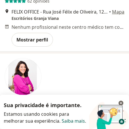
62 opiniões
FELIX OFFICE - Rua José Félix de Oliveira, 1270/1290 - Granja Viana, Cotia
•
Mapa
Escritórios Granja Viana
Nenhum profissional neste centro médico tem consultas disponíveis
Mostrar perfil
Dra. Luciana Lopes
Sua privacidade é importante.
·
Mais
Dentista
Estamos usando cookies para
7 opiniões
melhorar sua experiência.
Saiba mais
.