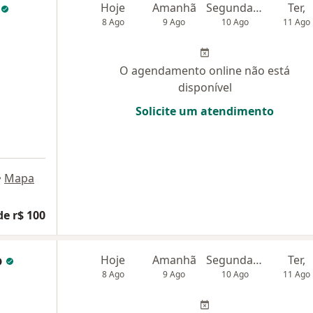
n
Hoje
Amanhã
Segunda-feira
Ter,
8 Ago
9 Ago
10 Ago
11 Ago
O agendamento online não está
disponível
Solicite um atendimento
•
Mapa
de r$ 100
o
Hoje
Amanhã
Segunda-feira
Ter,
8 Ago
9 Ago
10 Ago
11 Ago