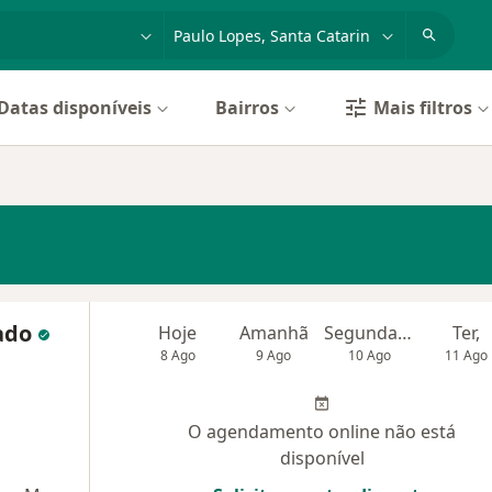
dade, doença ou nome
cidade ou região
Datas disponíveis
Bairros
Mais filtros
tado
Hoje
Amanhã
Segunda-feira
Ter,
8 Ago
9 Ago
10 Ago
11 Ago
O agendamento online não está
disponível