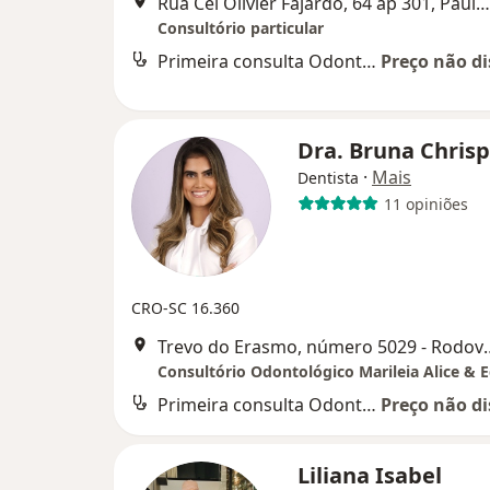
Rua Cel Olivier Fajardo, 64 ap 301, Paulo Lopes
Consultório particular
Primeira consulta Odontológica
Preço não di
Dra. Bruna Chris
·
Mais
Dentista
11 opiniões
CRO-SC 16.360
Trevo do Erasmo, número 502
Consultório Odontológico Marileia Alice & 
Primeira consulta Odontológica
Preço não di
Liliana Isabel