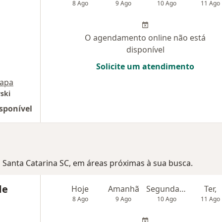
8 Ago
9 Ago
10 Ago
11 Ago
O agendamento online não está
disponível
Solicite um atendimento
apa
ski
sponível
, Santa Catarina SC, em áreas próximas à sua busca.
de
Hoje
Amanhã
Segunda-feira
Ter,
8 Ago
9 Ago
10 Ago
11 Ago