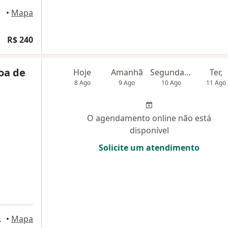
•
Mapa
R$ 240
oa de
Hoje
Amanhã
Segunda-feira
Ter,
8 Ago
9 Ago
10 Ago
11 Ago
O agendamento online não está
disponível
Solicite um atendimento
la 106, Florianópolis
•
Mapa