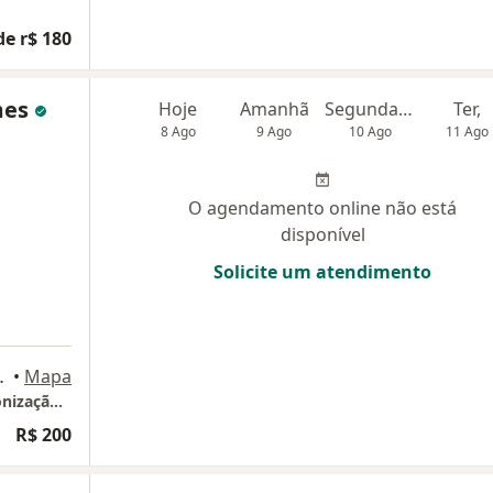
de r$ 180
mes
Hoje
Amanhã
Segunda-feira
Ter,
8 Ago
9 Ago
10 Ago
11 Ago
O agendamento online não está
disponível
Solicite um atendimento
, Florianópolis
•
Mapa
Dr. Anderson Gomes - Odontologia e Harmonização Facial
R$ 200