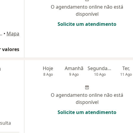
O agendamento online não está
disponível
Solicite um atendimento
o Polo - 226, sala 201 Centro, Florianópolis
•
Mapa
 valores
m
Hoje
Amanhã
Segunda-feira
Ter,
8 Ago
9 Ago
10 Ago
11 Ago
O agendamento online não está
disponível
Solicite um atendimento
sulta