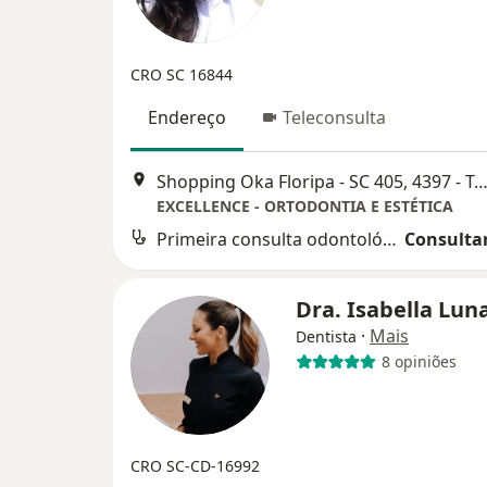
CRO SC 16844
Endereço
Teleconsulta
Shopping Oka Floripa - SC 405, 4397 - Torre Sol - Sala 228, Campeche, Floria
EXCELLENCE - ORTODONTIA E ESTÉTICA
Primeira consulta odontológica com limpeza incluída
Consultar
Dra. Isabella Lun
·
Mais
Dentista
8 opiniões
CRO SC-CD-16992