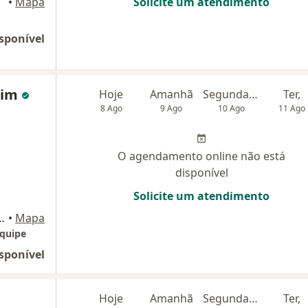
•
Mapa
Solicite um atendimento
sponível
pim
Hoje
Amanhã
Segunda-feira
Ter,
8 Ago
9 Ago
10 Ago
11 Ago
O agendamento online não está
disponível
Solicite um atendimento
9 - Rodovia SC-405, Florianópolis
•
Mapa
Equipe
sponível
Hoje
Amanhã
Segunda-feira
Ter,