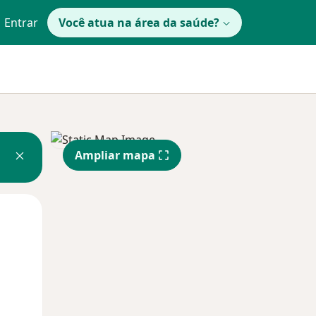
Entrar
Você atua na área da saúde?
Ampliar mapa
Qua
Qui,
Sex,
12 Ago
13 Ago
14 Ago