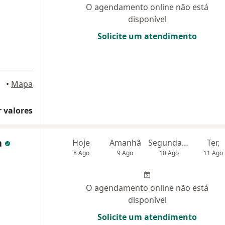
O agendamento online não está
disponível
Solicite um atendimento
nópolis
•
Mapa
 valores
a
Hoje
Amanhã
Segunda-feira
Ter,
8 Ago
9 Ago
10 Ago
11 Ago
O agendamento online não está
disponível
Solicite um atendimento