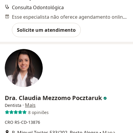
Consulta Odontológica
Esse especialista não oferece agendamento online para esse endereço.
Solicite um atendimento
Dra. Claudia Mezzomo Pocztaruk
·
Mais
Dentista
8 opiniões
CRO RS-CD-13876
R. Miguel Tostes 533/202, Porto Alegre
•
Mapa