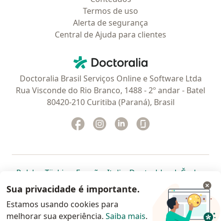
Termos de uso
Alerta de segurança
Central de Ajuda para clientes
Contato
Doctoralia - Homepage
Doctoralia Brasil Serviços Online e Software Ltda
Rua Visconde do Rio Branco, 1488 - 2º andar - Batel
80420-210 Curitiba (Paraná), Brasil
Facebook
abre num novo separador
Instagram
abre num novo separador
Linkedin
abre num novo separad
Glassdoor
abre num novo se
abre num novo separador
abre num novo separador
abre num novo separador
abre num novo separado
abre num n
abre
Polska
,
Türkiye
,
España
,
Italia
,
Deutschland
,
Česko
,
abre num novo separador
abre num novo separador
abre num novo separador
abre num novo separa
abre num no
abre n
Portugal
,
México
,
Chile
,
Brasil
,
Argentina
,
Perú
,
Sua privacidade é importante.
abre num novo separad
Colombia
Estamos usando cookies para
melhorar sua experiência.
www.doctoralia.com.br © 2026 - Agende agora sua
Saiba mais
.