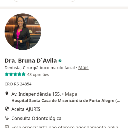
Dra. Bruna D`Avila
·
Mais
Dentista, Cirurgiã buco-maxilo-facial
43 opiniões
CRO RS 24854
Av. Independência 155,
•
Mapa
Hospital Santa Casa de Misericórdia de Porto Alegre (mezanino Hospital Santa Rita)
Aceita AJURIS
Consulta Odontológica
Esse especialista não oferece agendamento online para esse endereço.