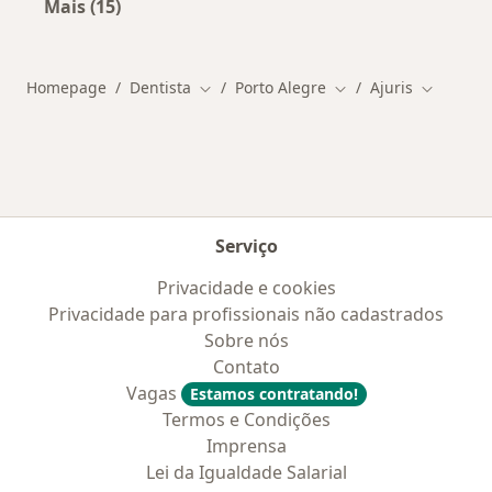
Mais (15)
Mais na categoria: Doenças mais tratadas
Homepage
Dentista
Porto Alegre
Ajuris
Mudar de cidade
Mudar de cidade
Mudar de
Serviço
Privacidade e cookies
Privacidade para profissionais não cadastrados
Sobre nós
Contato
Vagas
Estamos contratando!
Termos e Condições
Imprensa
Lei da Igualdade Salarial