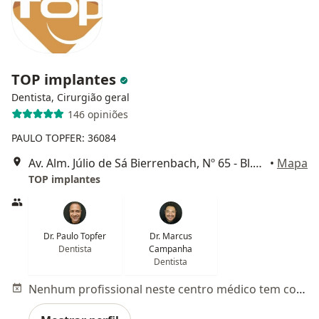
TOP implantes
Dentista, Cirurgião geral
146 opiniões
PAULO TOPFER: 36084
Av. Alm. Júlio de Sá Bierrenbach, Nº 65 - Bl.4 Hydrus- Salas 705 e 706 -Barra da Tijuca, Rio de Janeiro
•
Mapa
TOP implantes
Dr. Paulo Topfer
Dr. Marcus
Dentista
Campanha
Dentista
Nenhum profissional neste centro médico tem consultas disponíveis