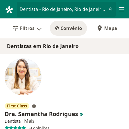
Men
Dentista • Rio de Janeiro, Rio de Janeiro RJ
Filtros
Convênio
Mapa
Dentistas em Rio de Janeiro
First Class
Dra. Samantha Rodrigues
·
Mais
Dentista
39 opiniões