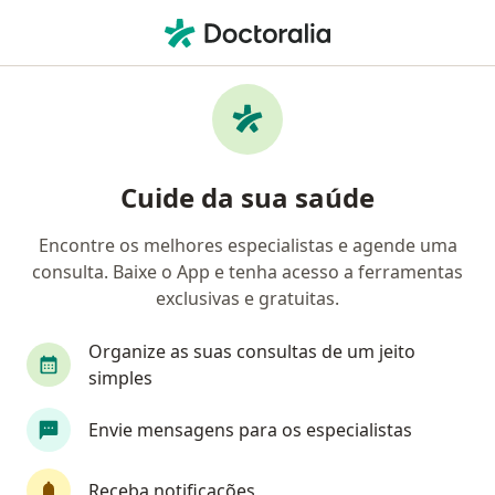
Men
Dentista • Rio Grande, Rio Grande do Sul RS
Filtros
Convênio
Mapa
Dentistas em Rio Grande
Cuide da sua saúde
Encontre os melhores especialistas e agende uma
Qual é o seu convênio?
consulta. Baixe o App e tenha acesso a ferramentas
Outro (Reembolso)
exclusivas e gratuitas.
Organize as suas consultas de um jeito
simples
Envie mensagens para os especialistas
Receba notificações