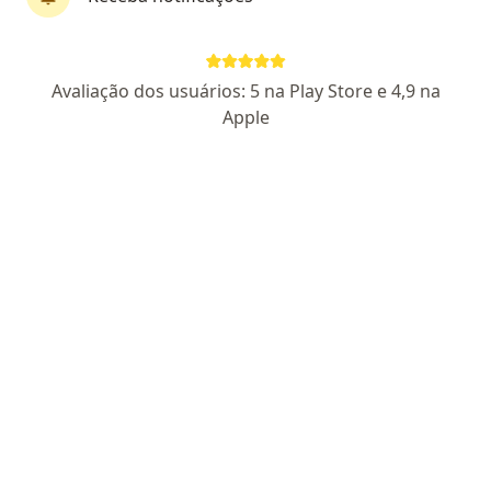
Dra. Andréa Longoni Fredrich
·
Mais
Dentista
Avaliação dos usuários: 5 na Play Store e 4,9 na
179 opiniões
Apple
RS-CD-12963
Rua Dom Pedro II 930 sala 402, Pelotas
•
Mapa
Consultório particular
Primeira consulta Odontológica
Preço não disponível
Esse especialista não oferece agendamento online para esse endereço.
Solicite um atendimento