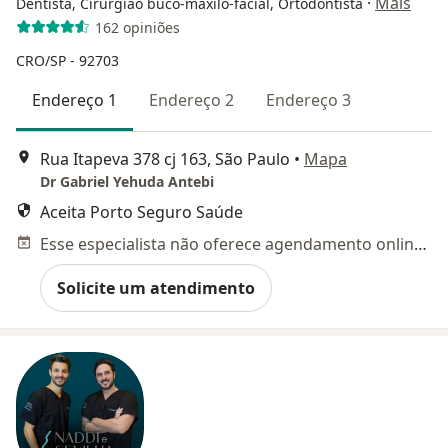
·
Mais
Dentista, Cirurgião buco-maxilo-facial, Ortodontista
162 opiniões
CRO/SP - 92703
Endereço 1
Endereço 2
Endereço 3
Rua Itapeva 378 cj 163, São Paulo
•
Mapa
Dr Gabriel Yehuda Antebi
Aceita Porto Seguro Saúde
Esse especialista não oferece agendamento online para esse endereço.
Solicite um atendimento