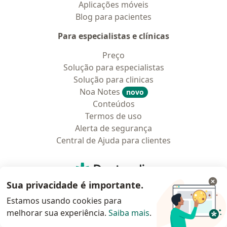
Aplicações móveis
Blog para pacientes
Para especialistas e clínicas
Preço
Solução para especialistas
Solução para clinicas
Noa Notes
novo
Conteúdos
Termos de uso
Alerta de segurança
Central de Ajuda para clientes
Contato
Doctoralia - Homepage
Sua privacidade é importante.
Doctoralia Brasil Serviços Online e Software Ltda
Rua Visconde do Rio Branco, 1488 - 2º andar - Batel
Estamos usando cookies para
80420-210 Curitiba (Paraná), Brasil
melhorar sua experiência.
Saiba mais
.