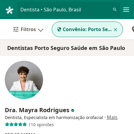
Men
Dentista • São Paulo, Brasil
Filtros
Convênio:
Porto Seguro Saúd
Dentistas Porto Seguro Saúde em São Paulo
Dra. Mayra Rodrigues
·
Mais
Dentista, Especialista em harmonização orofacial
110 opiniões