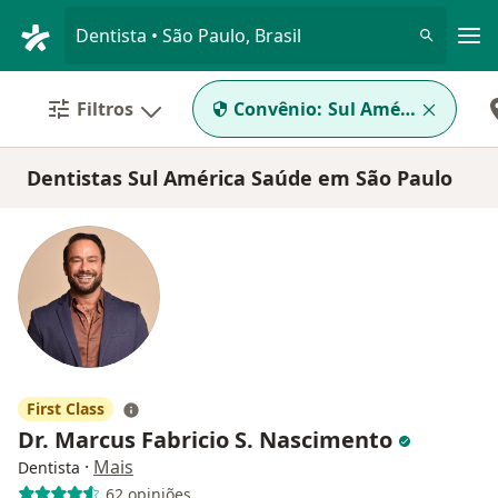
Men
Dentista • São Paulo, Brasil
Filtros
Convênio:
Sul América Saúde
Dentistas Sul América Saúde em São Paulo
First Class
Dr. Marcus Fabricio S. Nascimento
·
Mais
Dentista
62 opiniões