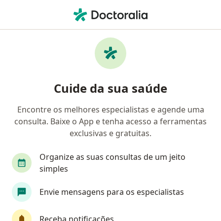
Men
Dermatologista • Barueri, São Paulo SP
Filtros
Convênio
Mapa
Dermatologistas em Barueri
Cuide da sua saúde
Encontre os melhores especialistas e agende uma
Qual é o seu convênio?
consulta. Baixe o App e tenha acesso a ferramentas
Unimed
Bradesco Saúde
Sul América Saú
exclusivas e gratuitas.
Organize as suas consultas de um jeito
simples
Envie mensagens para os especialistas
Receba notificações