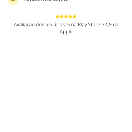
First Class
Pagamento online
Parcelamento disponível
Avaliação dos usuários: 5 na Play Store e 4,9 na
Dra. Patrícia Martin de Góes Troiani
Apple
·
Mais
Dermatologista
37 opiniões
CRM SP 266906
- RQE nao encontrado para
(DERMATOLOGISTA)
Endereço
Teleconsulta
Alameda Grajaú 98, Barueri
•
Mapa
Livance
Primeira consulta Dermatologia
R$ 400
Esse especialista não oferece agendamento online para esse endereço.
Solicite um atendimento