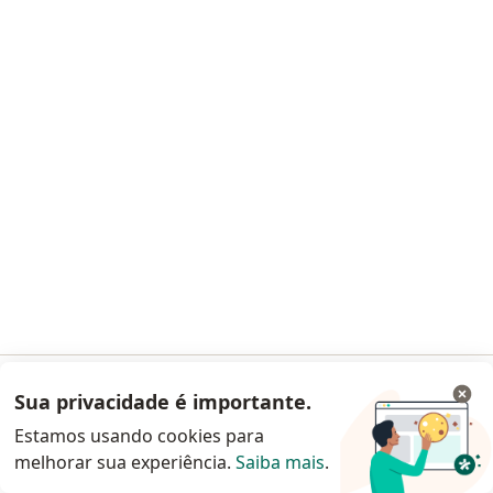
Sobre nós
Contato
Vagas
Estamos contratando!
Termos e Condições
Imprensa
Lei da Igualdade Salarial
Pacientes
Especialistas
Clínicas e Hospitais
Planos de saúde
Pergunte ao especialista
Medicamentos
Serviços
Doencas
Sua privacidade é importante.
Acessar App
Perguntas frequentes
Estamos usando cookies para
Aplicações móveis
melhorar sua experiência.
Saiba mais
.
Continuar pelo site da Doctoralia
Blog para pacientes