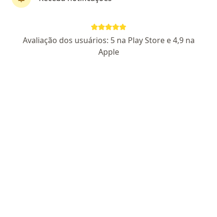
CRM: 10040-DF
RQE Nº: 5118
Setor D Sul Lote, 08 / Sala 213, Brasília
•
Mapa
Ccpd
Avaliação dos usuários: 5 na Play Store e 4,9 na
Esse especialista não oferece agendamento online para esse endereço.
Apple
Solicite um atendimento
Ccpd
Dermatologista, Cirurgião plástico
55 opiniões