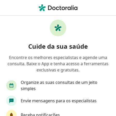
Men
Dermatologista • Setor A Sul, Brasília, Distrito Federal DF
Filtros
• 1
Mapa
Dermatologistas em Setor A Sul, Brasília
Cuide da sua saúde
Encontre os melhores especialistas e agende uma
consulta. Baixe o App e tenha acesso a ferramentas
exclusivas e gratuitas.
Organize as suas consultas de um jeito
simples
Dra. Marly Del Nero Rocha
Envie mensagens para os especialistas
Dermatologista
4 opiniões
Receba notificações