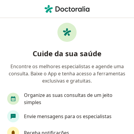
Men
Dermatologista • Campinas, São Paulo SP
Filtros
Convênio:
Outro (Reembolso
Dermatologistas Outro (Reembolso) em
Cuide da sua saúde
Campinas
Encontre os melhores especialistas e agende uma
consulta. Baixe o App e tenha acesso a ferramentas
exclusivas e gratuitas.
Organize as suas consultas de um jeito
simples
Dra. Rafaela Bressan Werle
Envie mensagens para os especialistas
·
Mais
Dermatologista
457 opiniões
Receba notificações