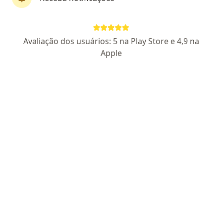
CRM RS 41508
RQE 34787
Pacientes fiéis
Avaliação dos usuários: 5 na Play Store e 4,9 na
Endereço
Teleconsulta
Apple
Loteamento Residencial Vila Bella, Campinas
•
Mapa
Dermatologista
Aceita Outro (Reembolso)
Primeira consulta Dermatologia
Esse especialista não oferece agendamento online para esse endereço.
Solicite um atendimento