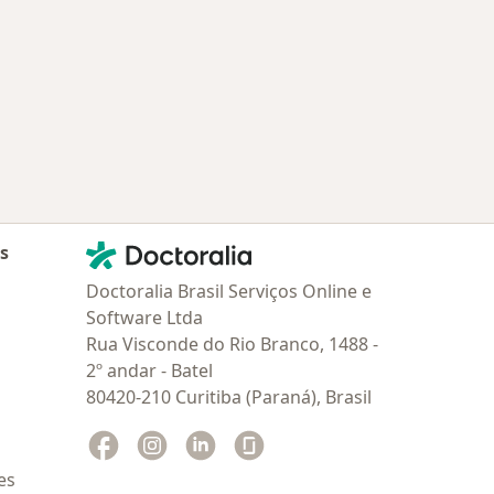
Contato
Doctoralia - Homepage
as
Doctoralia Brasil Serviços Online e
Software Ltda
Rua Visconde do Rio Branco, 1488 -
2º andar - Batel
80420-210 Curitiba (Paraná), Brasil
Facebook
abre num novo separador
Instagram
abre num novo separador
Linkedin
abre num novo separador
Glassdoor
abre num novo separador
es