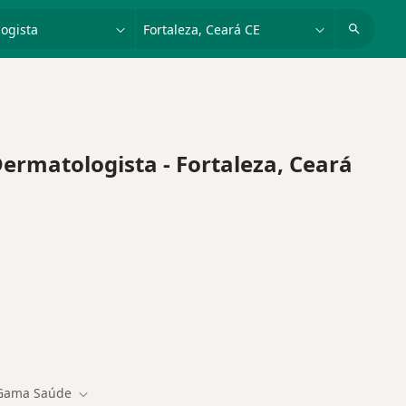
dade, doença ou nome
cidade ou região
matologista - Fortaleza, Ceará
Gama Saúde
 de cidade
Mudar de cidade