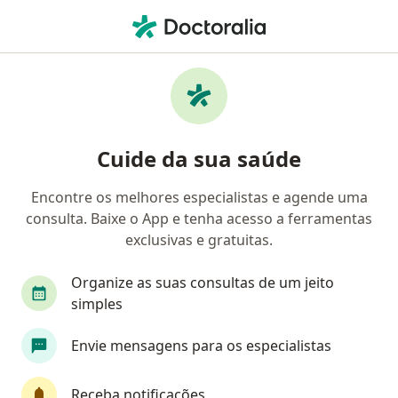
Men
Dermatologista • Fortaleza, Ceará CE
Filtros
Convênio:
ASSEFAZ (Ministéri
Dermatologistas ASSEFAZ (Ministério da
Cuide da sua saúde
Fazenda) em Fortaleza
Encontre os melhores especialistas e agende uma
consulta. Baixe o App e tenha acesso a ferramentas
exclusivas e gratuitas.
Organize as suas consultas de um jeito
simples
Dra. Maria de Jesus Gomes
Envie mensagens para os especialistas
·
Mais
Dermatologista
197 opiniões
Receba notificações