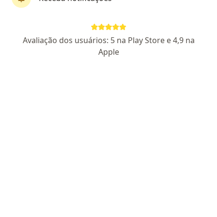
CRM 5869 CE - RQE 2711 - RQE 2715
Pacientes fiéis
Avaliação dos usuários: 5 na Play Store e 4,9 na
ATENDIMENTO POR ORDEM DE CHEGADA - Rua Antônio Augusto, 1271, Sala 801/ 802, Fortaleza
•
Mapa
Apple
Medical Gêneses - ATENDIMENTO POR ORDEM DE CHEGADA
Aceita ASSEFAZ (Ministério da Fazenda)
Consulta Dermatologia
Esse especialista não oferece agendamento online para esse endereço.
Solicite um atendimento