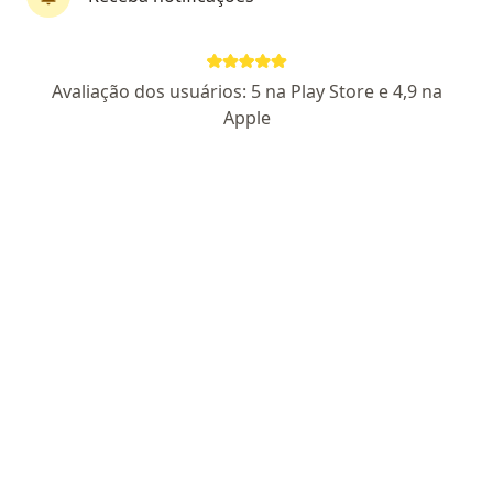
Dra. Samara Caddah Furtado
·
Mais
Dermatologista
Avaliação dos usuários: 5 na Play Store e 4,9 na
42 opiniões
Apple
CRM RJ 933554
RQE Nº: 53259
Pacientes fiéis
Endereço
Teleconsulta
Rua Professor Stroeller 428 - Sala113, bloco 1, Petrópolis
•
Mapa
Consultório Petropolis Rj
Primeira consulta Dermatologia
Preço não disponível
Esse especialista não oferece agendamento online para esse endereço.
Solicite um atendimento