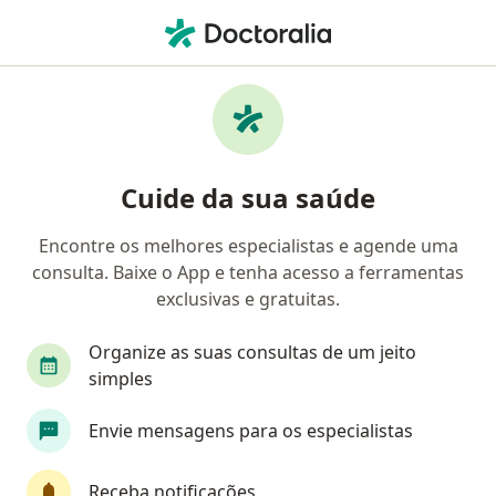
Men
Dermatologista • Magé, Rio de Janeiro RJ
Filtros
Convênio
Mapa
Dermatologistas em Magé
Cuide da sua saúde
Encontre os melhores especialistas e agende uma
Qual é o seu convênio?
consulta. Baixe o App e tenha acesso a ferramentas
AVAMP
Docctor Med
Petro
Santa Cas
exclusivas e gratuitas.
Organize as suas consultas de um jeito
simples
Envie mensagens para os especialistas
Receba notificações