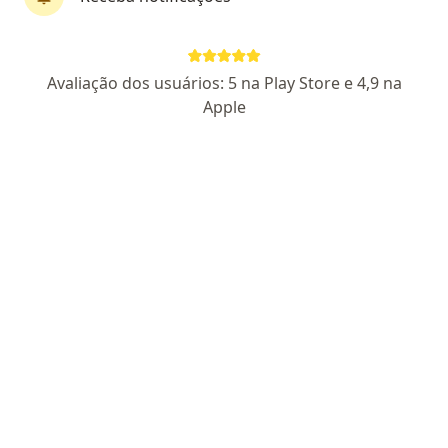
CRM 8119
RQE Nº: 4222
Endereço 1
Endereço 2
Avaliação dos usuários: 5 na Play Store e 4,9 na
Apple
Av. Mário Ypiranga, 315 - The Office, sala 912/913, Manaus
•
Mapa
Clínica Minha Pele
Aceita Outro (Reembolso)
Consulta Dermatologia
Esse especialista não oferece agendamento online para esse endereço.
Solicite um atendimento
Pesquisas relacionadas
Outros especialistas da Outro (Reembolso)
Psicólogos com Outro (Reembolso) em Manaus