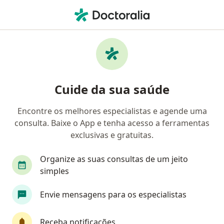
Men
Dermatologista • Manaus, Amazonas AM
Filtros
Convênio:
Outro (Reembolso
Dermatologistas Outro (Reembolso) em
Cuide da sua saúde
Manaus
Encontre os melhores especialistas e agende uma
consulta. Baixe o App e tenha acesso a ferramentas
exclusivas e gratuitas.
Organize as suas consultas de um jeito
simples
Dra. Aline Guimarães Grana
Envie mensagens para os especialistas
·
Mais
Dermatologista
109 opiniões
Receba notificações