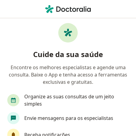
Men
Dermatologista • Natal, Rio Grande do Norte RN
Filtros
Convênio:
Saúde Caixa
Dermatologistas Saúde Caixa em Natal
Cuide da sua saúde
Encontre os melhores especialistas e agende uma
consulta. Baixe o App e tenha acesso a ferramentas
exclusivas e gratuitas.
Organize as suas consultas de um jeito
simples
Dr. Esaull Luciano Soares Campos Dos
Envie mensagens para os especialistas
Santos
·
Mais
Dermatologista
84 opiniões
Receba notificações