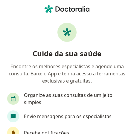
Men
Dermatologista • Rio Das Ostras, Rio de Janeiro RJ
Filtros
Convênio:
NotreDame Interm
Dermatologistas NotreDame Intermédica
Cuide da sua saúde
em Rio Das Ostras
Encontre os melhores especialistas e agende uma
consulta. Baixe o App e tenha acesso a ferramentas
exclusivas e gratuitas.
Organize as suas consultas de um jeito
simples
Dra. Flávia Mazzêo
Envie mensagens para os especialistas
·
Mais
Dermatologista
199 opiniões
Receba notificações